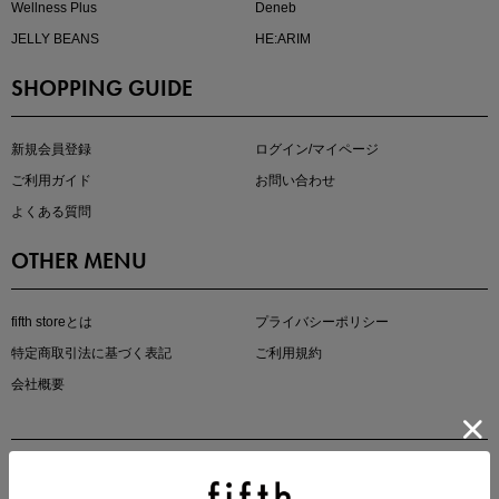
Wellness Plus
Deneb
JELLY BEANS
HE:ARIM
SHOPPING GUIDE
kokoさんセレクト
大人の着映えアイテム5選
新規会員登録
ログイン/マイページ
ご利用ガイド
お問い合わせ
よくある質問
OTHER MENU
fifth storeとは
プライバシーポリシー
特定商取引法に基づく表記
ご利用規約
会社概要
マストバイアイテム
今季の注目アイテムをご紹介