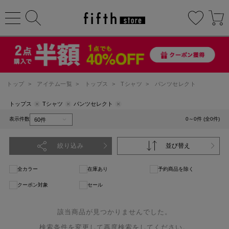
トップ
>
アイテム一覧
>
トップス
>
Tシャツ
>
パンツセレクト
トップス
Tシャツ
パンツセレクト
表示件数
0～0件 (全0件)
絞り込み
並び替え
全カラー
在庫あり
予約商品を除く
クーポン対象
セール
該当商品が見つかりませんでした。
検索条件を変更して再度検索をしてください。