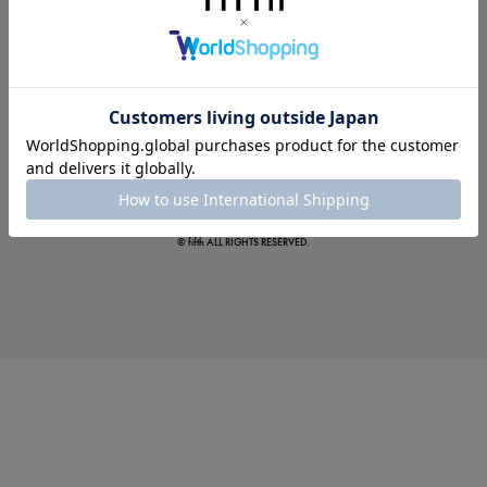
この夏の主役確定！
ボタニカル柄スカート
© fifth ALL RIGHTS RESERVED.
真夏のオフィスカジュアル
基本ルールとアイテムの選び方を徹底解説