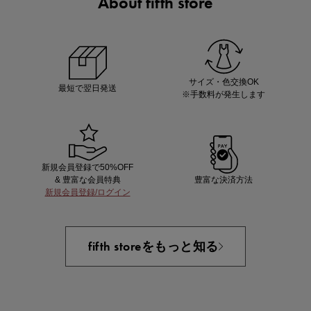
About fifth store
ノベルティ第1弾
サシェ（香り袋）を先着200名様にプレゼント！
サイズ・色交換OK
最短で翌日発送
※手数料が発生します
新規会員登録で50%OFF
& 豊富な会員特典
豊富な決済方法
新規会員登録/ログイン
あと1点にちょうどいい！お助けプチアイテム
fifth storeをもっと知る