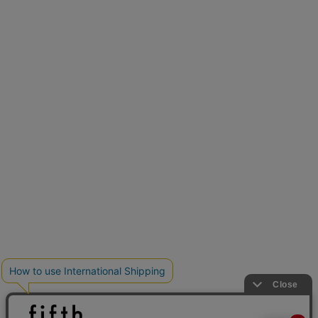
再入荷しました
人気アイテムが待望の再入荷
クーポンを取得
とらまめさんが選ぶ
低身長さん必見アイテム5選