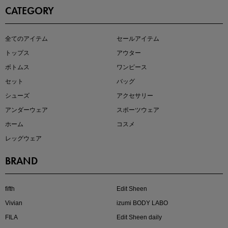
CATEGORY
即戦力アイテム続々対象
全てのアイテム
セールアイテム
夏服まとめて手に入れるなら今
トップス
アウター
ボトムス
ワンピース
セット
バッグ
シューズ
アクセサリー
アンダーウェア
スポーツウェア
ホーム
コスメ
レッグウェア
BRAND
注目の新作が販売開始
fifth
Edit Sheen
Vivian
izumi BODY LABO
FILA
Edit Sheen daily