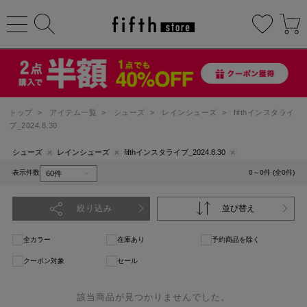
トップ
>
アイテム一覧
>
シューズ
>
レインシューズ
>
fifthインスタライ
ブ_2024.8.30
シューズ
レインシューズ
fifthインスタライブ_2024.8.30
表示件数
0～0件 (全0件)
絞り込み
並び替え
全カラー
在庫あり
予約商品を除く
クーポン対象
セール
該当商品が見つかりませんでした。