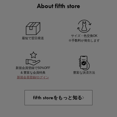
About fifth store
ノベルティ第1弾
サシェ（香り袋）を先着200名様にプレゼント！
サイズ・色交換OK
最短で翌日発送
※手数料が発生します
新規会員登録で50%OFF
& 豊富な会員特典
豊富な決済方法
新規会員登録/ログイン
あと1点にちょうどいい！お助けプチアイテム
fifth storeをもっと知る