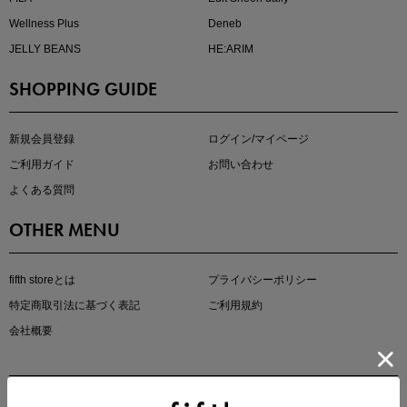
Wellness Plus
Deneb
JELLY BEANS
HE:ARIM
SHOPPING GUIDE
kokoさんセレクト
大人の着映えアイテム5選
新規会員登録
ログイン/マイページ
ご利用ガイド
お問い合わせ
よくある質問
OTHER MENU
fifth storeとは
プライバシーポリシー
特定商取引法に基づく表記
ご利用規約
会社概要
マストバイアイテム
今季の注目アイテムをご紹介