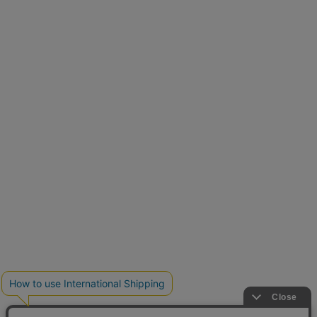
再入荷しました
人気アイテムが待望の再入荷
クーポンを取得
とらまめさんが選ぶ
低身長さん必見アイテム5選