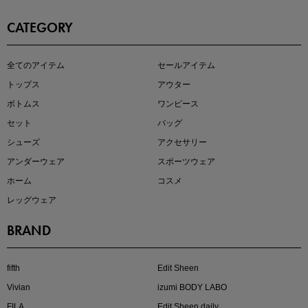
CATEGORY
即戦力アイテム続々対象
全てのアイテム
セールアイテム
夏服まとめて手に入れるなら今
トップス
アウター
ボトムス
ワンピース
セット
バッグ
シューズ
アクセサリー
アンダーウェア
スポーツウェア
ホーム
コスメ
レッグウェア
BRAND
注目の新作が販売開始
fifth
Edit Sheen
Vivian
izumi BODY LABO
FILA
Edit Sheen daily