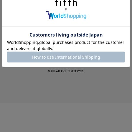
この夏の主役確定！
ボタニカル柄スカート
© fifth ALL RIGHTS RESERVED.
真夏のオフィスカジュアル
基本ルールとアイテムの選び方を徹底解説