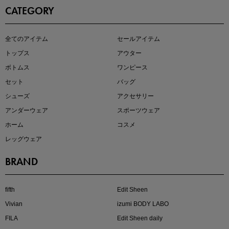
CATEGORY
この夏の主役確定！
全てのアイテム
セールアイテム
ボタニカル柄スカート
トップス
アウター
ボトムス
ワンピース
セット
バッグ
シューズ
アクセサリー
アンダーウェア
スポーツウェア
ホーム
コスメ
レッグウェア
BRAND
近日販売のアイテムを先見せ
fifth
Edit Sheen
Vivian
izumi BODY LABO
FILA
Edit Sheen daily