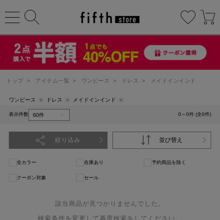
トップ
>
アイテム一覧
>
ワンピース
>
ドレス
>
メイドインインド
ワンピース
ドレス
メイドインインド
表示件数
0～0件 (全0件)
絞り込み
並び替え
全カラー
在庫あり
予約商品を除く
クーポン対象
セール
該当商品が見つかりませんでした。
検索条件を変更して再度検索をしてください。