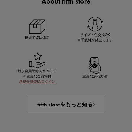
About fifth store
マストバイアイテム
今季の注目アイテムをご紹介
サイズ・色交換OK
最短で翌日発送
※手数料が発生します
新規会員登録で50%OFF
& 豊富な会員特典
豊富な決済方法
新規会員登録/ログイン
買えば買うほどお得! 最大半額クーポン
fifth storeをもっと知る