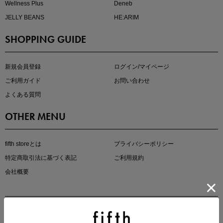
Wellness Plus
Deneb
JELLY BEANS
HE:ARIM
SHOPPING GUIDE
即戦力アイテム続々対象
夏服まとめて手に入れるなら今
新規会員登録
ログイン/マイページ
ご利用ガイド
お問い合わせ
よくある質問
OTHER MENU
fifth storeとは
プライバシーポリシー
特定商取引法に基づく表記
ご利用規約
真夏のオフィスカジュアル
会社概要
基本ルールとアイテムの選び方を徹底解説