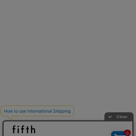
新色追加
人気アイテムに新色登場
クーポンを取得
低身長さん用サイズ
U150サイズでおしゃれを楽しむ。