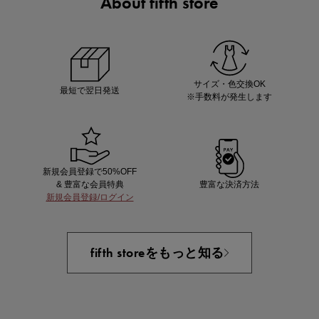
About fifth store
マストバイアイテム
今季の注目アイテムをご紹介
サイズ・色交換OK
最短で翌日発送
※手数料が発生します
新規会員登録で50%OFF
& 豊富な会員特典
豊富な決済方法
新規会員登録/ログイン
買えば買うほどお得! 最大半額クーポン
fifth storeをもっと知る