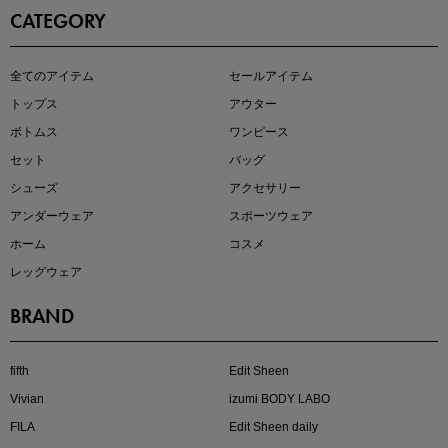
CATEGORY
この夏の主役確定！
全てのアイテム
セールアイテム
ボタニカル柄スカート
トップス
アウター
ボトムス
ワンピース
セット
バッグ
シューズ
アクセサリー
アンダーウェア
スポーツウェア
ホーム
コスメ
レッグウェア
BRAND
近日販売のアイテムを先見せ
fifth
Edit Sheen
Vivian
izumi BODY LABO
FILA
Edit Sheen daily