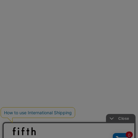
新色追加
人気アイテムに新色登場
クーポンを取得
低身長さん用サイズ
U150サイズでおしゃれを楽しむ。