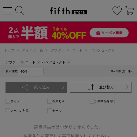
トップ
>
アイテム一覧
>
アウター
>
コート
>
パンツセレクト
アウター
コート
パンツセレクト
表示件数
0～0件 (全0件)
絞り込み
並び替え
全カラー
在庫あり
予約商品を除く
クーポン対象
セール
該当商品が見つかりませんでした。
検索条件を変更して再度検索をしてください。