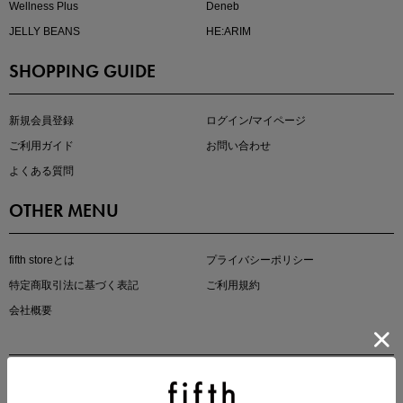
Wellness Plus
Deneb
JELLY BEANS
HE:ARIM
SHOPPING GUIDE
即戦力アイテム続々対象
夏服まとめて手に入れるなら今
新規会員登録
ログイン/マイページ
ご利用ガイド
お問い合わせ
よくある質問
OTHER MENU
fifth storeとは
プライバシーポリシー
特定商取引法に基づく表記
ご利用規約
真夏のオフィスカジュアル
会社概要
基本ルールとアイテムの選び方を徹底解説