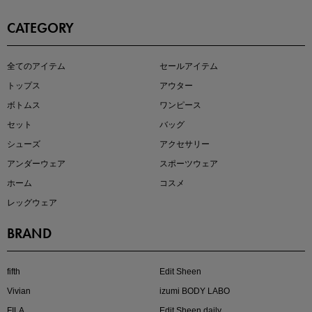
CATEGORY
即戦力アイテム続々対象
全てのアイテム
セールアイテム
夏服まとめて手に入れるなら今
トップス
アウター
ボトムス
ワンピース
セット
バッグ
シューズ
アクセサリー
アンダーウェア
スポーツウェア
ホーム
コスメ
レッグウェア
BRAND
注目の新作が販売開始
fifth
Edit Sheen
Vivian
izumi BODY LABO
FILA
Edit Sheen daily