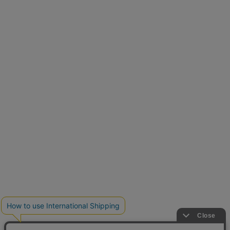
再入荷しました
人気アイテムが待望の再入荷
クーポンを取得
とらまめさんが選ぶ
低身長さん必見アイテム5選