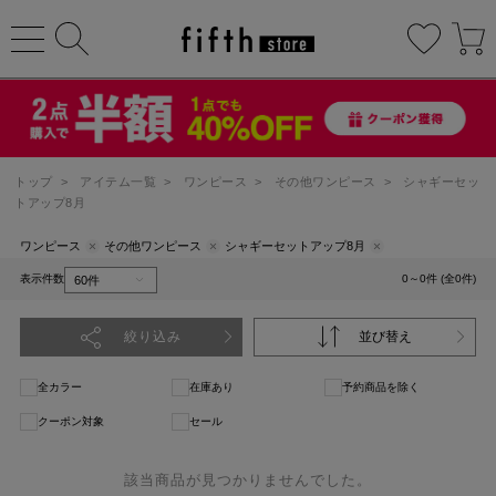
トップ
>
アイテム一覧
>
ワンピース
>
その他ワンピース
>
シャギーセッ
トアップ8月
ワンピース
その他ワンピース
シャギーセットアップ8月
表示件数
0～0件 (全0件)
絞り込み
並び替え
全カラー
在庫あり
予約商品を除く
クーポン対象
セール
該当商品が見つかりませんでした。