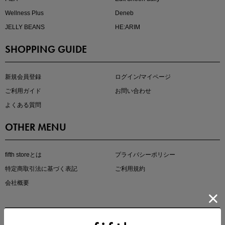
Wellness Plus
Deneb
JELLY BEANS
HE:ARIM
SHOPPING GUIDE
kokoさんセレクト
大人の着映えアイテム5選
新規会員登録
ログイン/マイページ
ご利用ガイド
お問い合わせ
よくある質問
OTHER MENU
fifth storeとは
プライバシーポリシー
特定商取引法に基づく表記
ご利用規約
会社概要
マストバイアイテム
今季の注目アイテムをご紹介