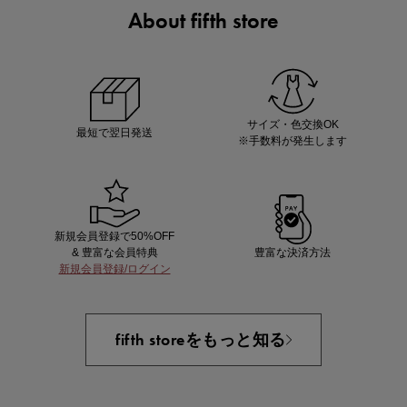
About fifth store
ノベルティ第1弾
サシェ（香り袋）を先着200名様にプレゼント！
サイズ・色交換OK
最短で翌日発送
※手数料が発生します
新規会員登録で50%OFF
& 豊富な会員特典
豊富な決済方法
新規会員登録/ログイン
あと1点にちょうどいい！お助けプチアイテム
fifth storeをもっと知る