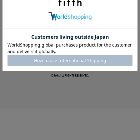
この夏の主役確定！
ボタニカル柄スカート
© fifth ALL RIGHTS RESERVED.
真夏のオフィスカジュアル
基本ルールとアイテムの選び方を徹底解説