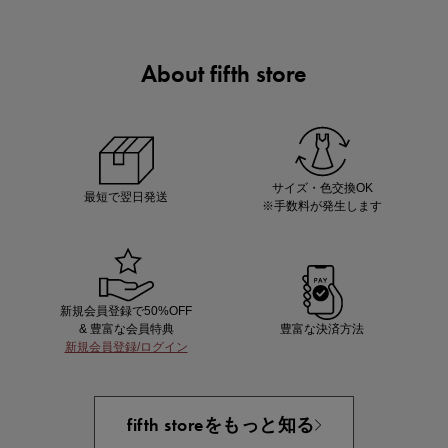
About fifth store
マストバイアイテム
今季の注目アイテムをご紹介
サイズ・色交換OK
最短で翌日発送
※手数料が発生します
新規会員登録で50%OFF
& 豊富な会員特典
豊富な決済方法
新規会員登録/ログイン
買えば買うほどお得! 最大半額クーポン
fifth storeをもっと知る