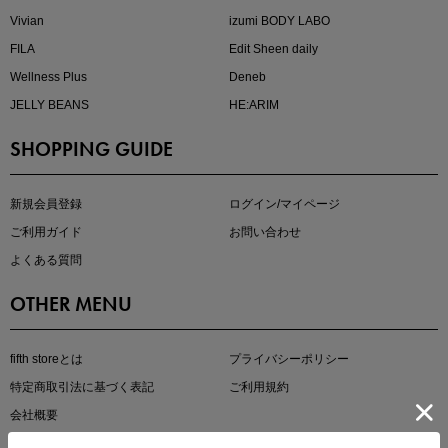
Vivian
izumi BODY LABO
FILA
Edit Sheen daily
Wellness Plus
Deneb
JELLY BEANS
HE:ARIM
SHOPPING GUIDE
即戦力アイテム続々対象
夏服まとめて手に入れるなら今
新規会員登録
ログイン/マイページ
ご利用ガイド
お問い合わせ
よくある質問
OTHER MENU
fifth storeとは
プライバシーポリシー
特定商取引法に基づく表記
ご利用規約
真夏のオフィスカジュアル
会社概要
基本ルールとアイテムの選び方を徹底解説