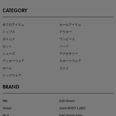
CATEGORY
全てのアイテム
セールアイテム
注目の新作が販売開始
トップス
アウター
ボトムス
ワンピース
セット
バッグ
シューズ
アクセサリー
アンダーウェア
スポーツウェア
ホーム
コスメ
レッグウェア
BRAND
kokoさんセレクト
大人の着映えアイテム5選
fifth
Edit Sheen
Vivian
izumi BODY LABO
FILA
Edit Sheen daily