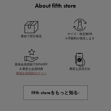
About fifth store
あと1点にちょうどいい！お助けプチアイテム
サイズ・色交換OK
最短で翌日発送
※手数料が発生します
新規会員登録で50%OFF
& 豊富な会員特典
豊富な決済方法
新規会員登録/ログイン
即戦力アイテム続々対象
夏服まとめて手に入れるなら今
fifth storeをもっと知る