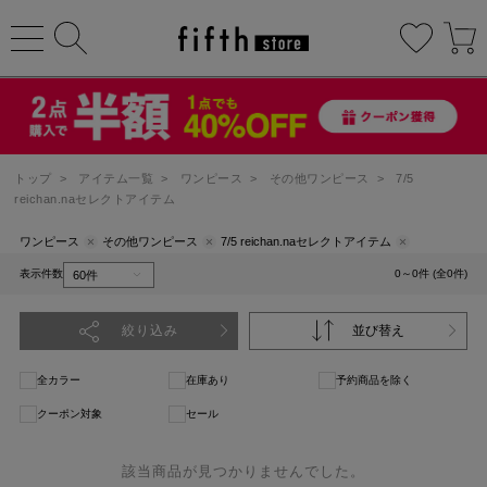
トップ
>
アイテム一覧
>
ワンピース
>
その他ワンピース
>
7/5
reichan.naセレクトアイテム
ワンピース
その他ワンピース
7/5 reichan.naセレクトアイテム
表示件数
0～0件 (全0件)
絞り込み
並び替え
全カラー
在庫あり
予約商品を除く
クーポン対象
セール
該当商品が見つかりませんでした。