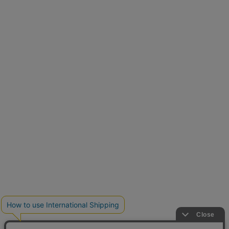
とらまめさんが選ぶ
低身長さん必見アイテム5選
新色追加
人気アイテムに新色登場