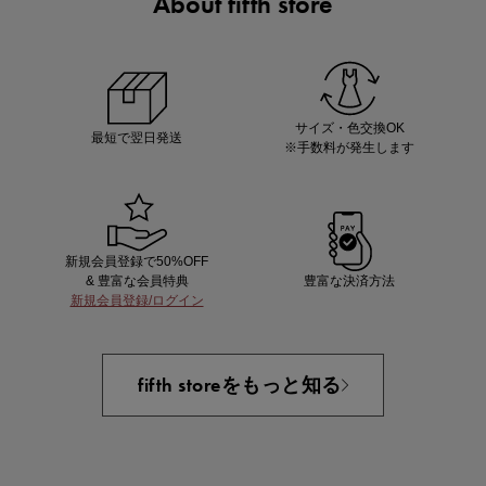
About fifth store
ノベルティ第1弾
サシェ（香り袋）を先着200名様にプレゼント！
サイズ・色交換OK
最短で翌日発送
※手数料が発生します
新規会員登録で50%OFF
& 豊富な会員特典
豊富な決済方法
新規会員登録/ログイン
あと1点にちょうどいい！お助けプチアイテム
fifth storeをもっと知る