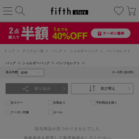
トップ
>
アイテム一覧
>
バッグ
>
ショルダーバッグ
>
パンツセレクト
バッグ
ショルダーバッグ
パンツセレクト
表示件数
0～0件 (全0件)
絞り込み
並び替え
全カラー
在庫あり
予約商品を除く
クーポン対象
セール
該当商品が見つかりませんでした。
検索条件を変更して再度検索をしてください。