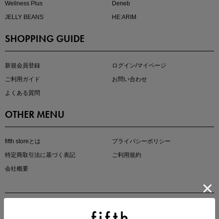
Wellness Plus
Deneb
JELLY BEANS
HE:ARIM
SHOPPING GUIDE
kokoさんセレクト
大人の着映えアイテム5選
新規会員登録
ログイン/マイページ
ご利用ガイド
お問い合わせ
よくある質問
OTHER MENU
fifth storeとは
プライバシーポリシー
特定商取引法に基づく表記
ご利用規約
会社概要
マストバイアイテム
今季の注目アイテムをご紹介