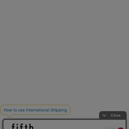
再入荷しました
人気アイテムが待望の再入荷
クーポンを取得
とらまめさんが選ぶ
低身長さん必見アイテム5選