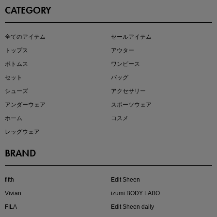
CATEGORY
即戦力アイテム続々対象
全てのアイテム
セールアイテム
夏服まとめて手に入れるなら今
トップス
アウター
ボトムス
ワンピース
セット
バッグ
シューズ
アクセサリー
アンダーウェア
スポーツウェア
ホーム
コスメ
レッグウェア
BRAND
注目の新作が販売開始
fifth
Edit Sheen
Vivian
izumi BODY LABO
FILA
Edit Sheen daily