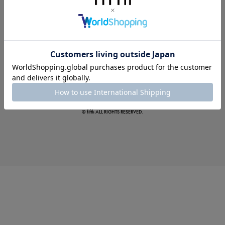
この夏の主役確定！
ボタニカル柄スカート
© fifth ALL RIGHTS RESERVED.
真夏のオフィスカジュアル
基本ルールとアイテムの選び方を徹底解説