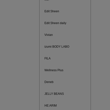
Edit Sheen
Edit Sheen daily
Vivian
izumi BODY LABO
FILA
Wellness Plus
買えば買う
Deneb
JELLY BEANS
HE:ARIM