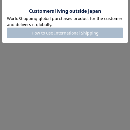
ほどお得! 最大半額クーポン
主役確定！
ル柄スカート