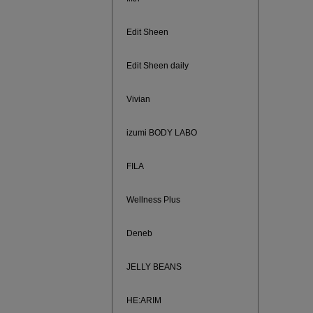
Edit Sheen
Edit Sheen daily
Vivian
izumi BODY LABO
FILA
Wellness Plus
880円均
Deneb
JELLY BEANS
HE:ARIM