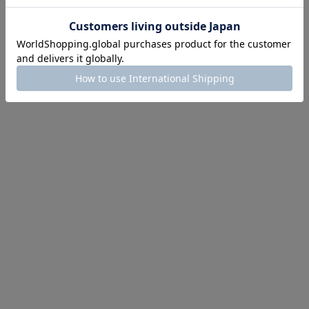
ほどお得! 最大半額クーポン
主役確定！
ル柄スカート