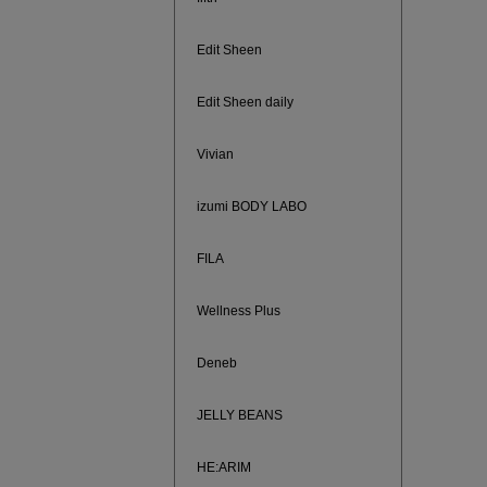
Edit Sheen
Edit Sheen daily
Vivian
izumi BODY LABO
FILA
Wellness Plus
880円均
Deneb
JELLY BEANS
HE:ARIM