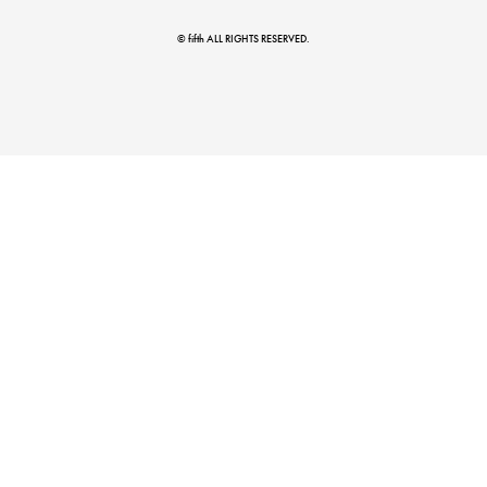
© fifth ALL RIGHTS RESERVED.
真夏のオフィスカジュアル
基本ルールとアイテムの選び方を徹底解説