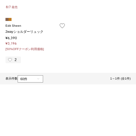
8/7 発売
Edit Sheen
2wayショルダーリュック
¥6,390
¥3,196
[50%OFFクーポン利用価格]
2
表示件数
1～1件 (全1件)
1