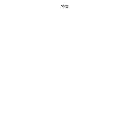
特集
インスタライブ【8.7配信】
ご紹介アイテムはこちら