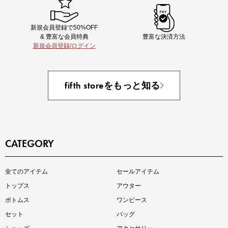
新規会員登録で50%OFF
& 豊富な会員特典
豊富な決済方法
新規会員登録/ログイン
あと1点にちょうどいい！お助けプチアイテム
fifth storeをもっと知る
CATEGORY
即戦力アイテム続々対象
全てのアイテム
セールアイテム
夏服まとめて手に入れるなら今
トップス
アウター
ボトムス
ワンピース
セット
バッグ