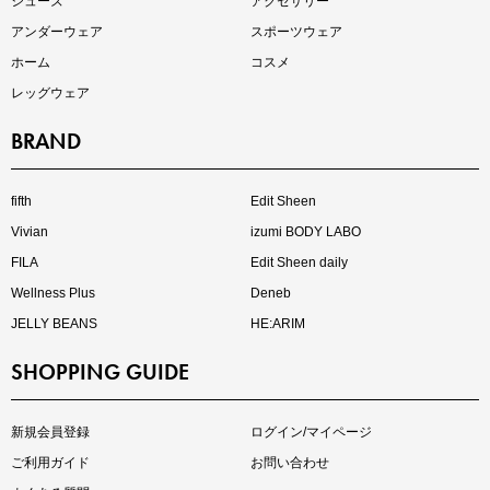
シューズ
アクセサリー
アンダーウェア
スポーツウェア
ホーム
コスメ
レッグウェア
BRAND
注目の新作が販売開始
fifth
Edit Sheen
Vivian
izumi BODY LABO
FILA
Edit Sheen daily
Wellness Plus
Deneb
JELLY BEANS
HE:ARIM
SHOPPING GUIDE
kokoさんセレクト
大人の着映えアイテム5選
新規会員登録
ログイン/マイページ
ご利用ガイド
お問い合わせ