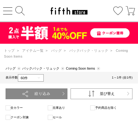
トップ
>
アイテム一覧
>
バッグ
>
バックパック・リュック
>
Coming
Soon Items
バッグ
バックパック・リュック
Coming Soon Items
表示件数
1～1件 (全1件)
絞り込み
並び替え
全カラー
在庫あり
予約商品を除く
クーポン対象
セール
1