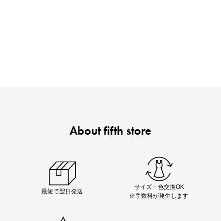
買えば買うほどお得! 最大半額クーポン
About fifth store
ノベルティ第1弾
サシェ（香り袋）を先着200名様にプレゼント！
サイズ・色交換OK
最短で翌日発送
※手数料が発生します