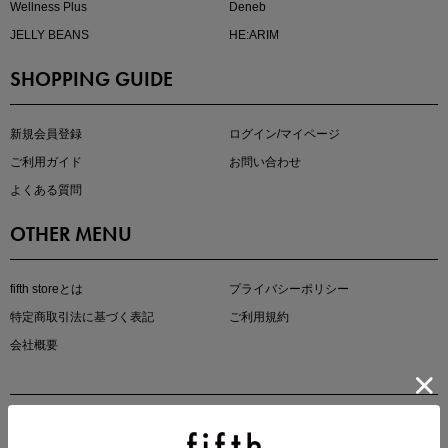
Wellness Plus
Deneb
JELLY BEANS
HE:ARIM
SHOPPING GUIDE
kokoさんセレクト
大人の着映えアイテム5選
新規会員登録
ログイン/マイページ
ご利用ガイド
お問い合わせ
よくある質問
OTHER MENU
fifth storeとは
プライバシーポリシー
特定商取引法に基づく表記
ご利用規約
会社概要
マストバイアイテム
今季の注目アイテムをご紹介