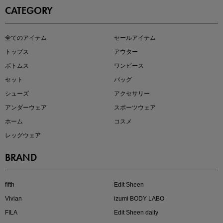
CATEGORY
即戦力アイテム続々対象
全てのアイテム
セールアイテム
夏服まとめて手に入れるなら今
トップス
アウター
ボトムス
ワンピース
セット
バッグ
シューズ
アクセサリー
アンダーウェア
スポーツウェア
ホーム
コスメ
レッグウェア
BRAND
注目の新作が販売開始
fifth
Edit Sheen
Vivian
izumi BODY LABO
FILA
Edit Sheen daily