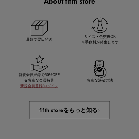
About fifth store
ノベルティ第1弾
サシェ（香り袋）を先着200名様にプレゼント！
サイズ・色交換OK
最短で翌日発送
※手数料が発生します
新規会員登録で50%OFF
& 豊富な会員特典
豊富な決済方法
新規会員登録/ログイン
あと1点にちょうどいい！お助けプチアイテム
fifth storeをもっと知る