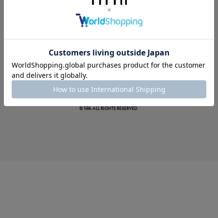
この夏の主役確定！
ボタニカル柄スカート
© fifth ALL RIGHTS RESERVED.
真夏のオフィスカジュアル
基本ルールとアイテムの選び方を徹底解説