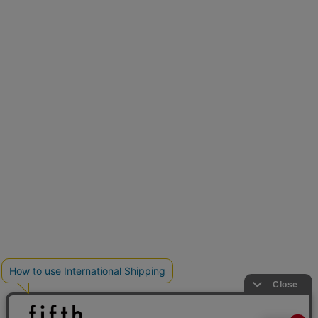
再入荷しました
人気アイテムが待望の再入荷
クーポンを取得
とらまめさんが選ぶ
低身長さん必見アイテム5選