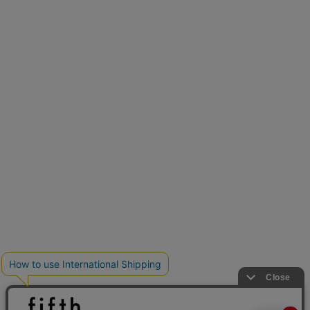
再入荷しました
人気アイテムが待望の再入荷
クーポンを取得
とらまめさんが選ぶ
低身長さん必見アイテム5選