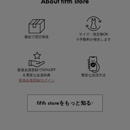
About fifth store
ノベルティ第1弾
サシェ（香り袋）を先着200名様にプレゼント！
サイズ・色交換OK
最短で翌日発送
※手数料が発生します
新規会員登録で50%OFF
& 豊富な会員特典
豊富な決済方法
新規会員登録/ログイン
あと1点にちょうどいい！お助けプチアイテム
fifth storeをもっと知る