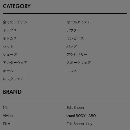
CATEGORY
即戦力アイテム続々対象
全てのアイテム
セールアイテム
夏服まとめて手に入れるなら今
トップス
アウター
ボトムス
ワンピース
セット
バッグ
シューズ
アクセサリー
アンダーウェア
スポーツウェア
ホーム
コスメ
レッグウェア
BRAND
注目の新作が販売開始
fifth
Edit Sheen
Vivian
izumi BODY LABO
FILA
Edit Sheen daily