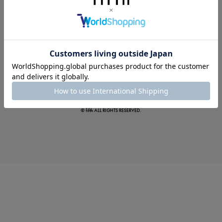
この夏の主役確定！
ボタニカル柄スカート
© fifth ALL RIGHTS RESERVED.
真夏のオフィスカジュアル
基本ルールとアイテムの選び方を徹底解説