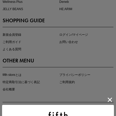
Wellness Plus
Deneb
JELLY BEANS
HE:ARIM
SHOPPING GUIDE
kokoさんセレクト
大人の着映えアイテム5選
新規会員登録
ログイン/マイページ
ご利用ガイド
お問い合わせ
よくある質問
OTHER MENU
fifth storeとは
プライバシーポリシー
特定商取引法に基づく表記
ご利用規約
会社概要
マストバイアイテム
今季の注目アイテムをご紹介