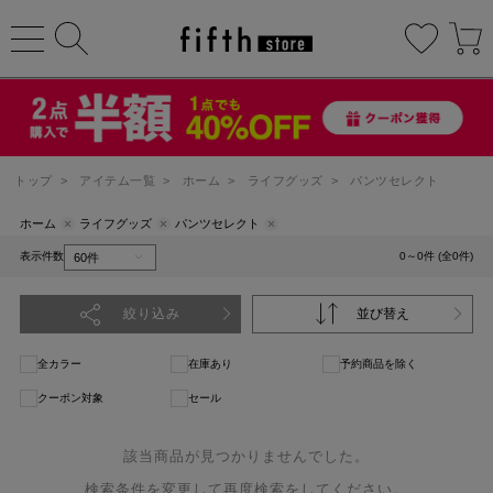
トップ
>
アイテム一覧
>
ホーム
>
ライフグッズ
>
パンツセレクト
ホーム
ライフグッズ
パンツセレクト
表示件数
0～0件 (全0件)
絞り込み
並び替え
全カラー
在庫あり
予約商品を除く
クーポン対象
セール
該当商品が見つかりませんでした。
検索条件を変更して再度検索をしてください。