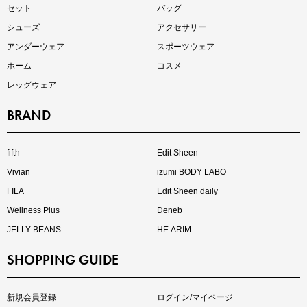
セット
バッグ
シューズ
アクセサリー
アンダーウェア
スポーツウェア
ホーム
コスメ
レッグウェア
BRAND
インスタライブ【8.7配信】
ご紹介アイテムはこちら
fifth
Edit Sheen
Vivian
izumi BODY LABO
FILA
Edit Sheen daily
Wellness Plus
Deneb
JELLY BEANS
HE:ARIM
SHOPPING GUIDE
kokoさんセレクト
大人の着映えアイテム5選
新規会員登録
ログイン/マイページ