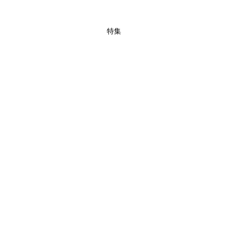
特集
買えば買うほどお得! 最大半額クーポン