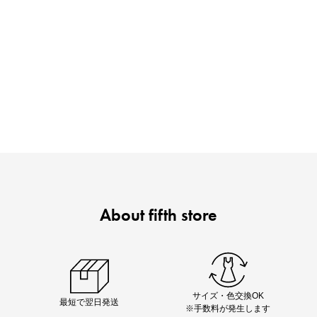
ノベルティ第1弾
サシェ（香り袋）を先着200名様にプレゼント！
About fifth store
即戦力アイテム続々対象
夏服まとめて手に入れるなら今
サイズ・色交換OK
最短で翌日発送
※手数料が発生します