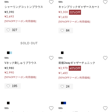
fifth
fifth
シャーリングコットンブラウス
キャンブリックギャザースカート
¥5,390
¥3,300
32%OFF
¥2,695
¥1,650
[50%OFFクーポン利用価格]
[50%OFFクーポン利用価格]
327
84
SOLD OUT
fifth
fifth
Vネック刺しゅうブラウス
前後2wayギャザーチュニック
¥5,980
¥2,970
40%OFF
¥2,990
¥1,485
[50%OFFクーポン利用価格]
[50%OFFクーポン利用価格]
195
24
fifth
fifth