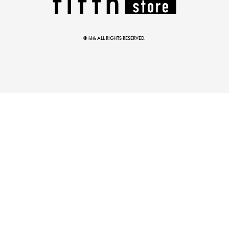
この夏の主役確定！
ボタニカル柄スカート
© fifth ALL RIGHTS RESERVED.
真夏のオフィスカジュアル
基本ルールとアイテムの選び方を徹底解説