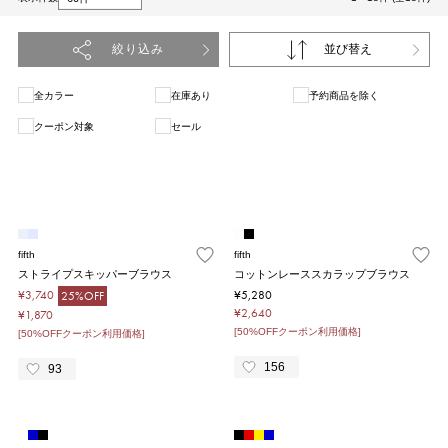
絞り込み
並び替え
全カラー
在庫あり
予約商品を除く
クーポン対象
セール
1
fifth
fifth
ストライプスキッパーブラウス
コットンレーススカラップブラウス
¥3,740
¥5,280
25%OFF
¥2,640
¥1,870
[50%OFFクーポン利用価格]
[50%OFFクーポン利用価格]
156
93