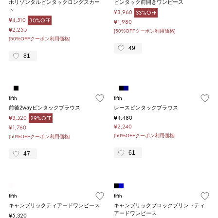
ホリゾンタルピンタックロングスカー
ピンタック前開きワンピース
ト
¥3,960
33%OFF
¥4,510
30%OFF
¥1,980
¥2,255
[50%OFFクーポン利用価格]
[50%OFFクーポン利用価格]
49
81
fifth
fifth
前後2wayピンタックブラウス
レースピンタックブラウス
¥3,520
¥4,480
29%OFF
¥2,240
¥1,760
[50%OFFクーポン利用価格]
[50%OFFクーポン利用価格]
61
47
fifth
fifth
キャンブリックティアードワンピース
キャンブリックブロックプリントティ
アードワンピース
¥5,320