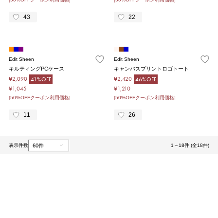
43
22
Edit Sheen
Edit Sheen
キルティングPCケース
キャンバスプリントロゴトート
¥2,090
¥2,420
41%OFF
46%OFF
¥1,045
¥1,210
[50%OFFクーポン利用価格]
[50%OFFクーポン利用価格]
11
26
表示件数
1～18件 (全18件)
1