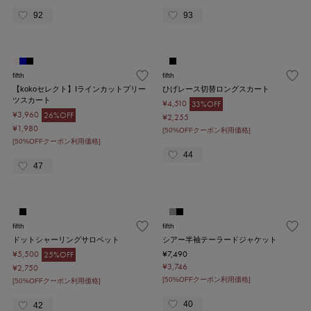
92
93
fifth
fifth
【kokoセレクト】Iラインカットプリー
ひげレース切替ロングスカート
ツスカート
¥4,510
33%OFF
¥3,960
26%OFF
¥2,255
¥1,980
[50%OFFクーポン利用価格]
[50%OFFクーポン利用価格]
44
47
fifth
fifth
ドットシャーリングサロペット
シアー半袖テーラードジャケット
¥5,500
¥7,490
25%OFF
¥3,746
¥2,750
[50%OFFクーポン利用価格]
[50%OFFクーポン利用価格]
40
42