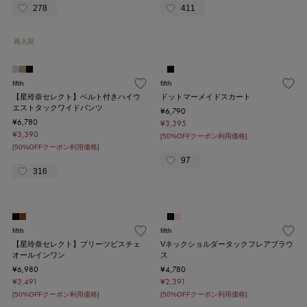
278
411
再入荷
fifth
fifth
【星玲奈セレクト】ベルト付きハイウ
ドットマーメイドスカート
エストタックワイドパンツ
¥6,790
¥6,780
¥3,395
¥3,390
[50%OFFクーポン利用価格]
[50%OFFクーポン利用価格]
97
316
fifth
fifth
【星玲奈セレクト】プリーツビスチェ
Vネックショルダータックフレアブラウ
オールインワン
ス
¥6,980
¥4,780
¥3,491
¥2,391
[50%OFFクーポン利用価格]
[50%OFFクーポン利用価格]