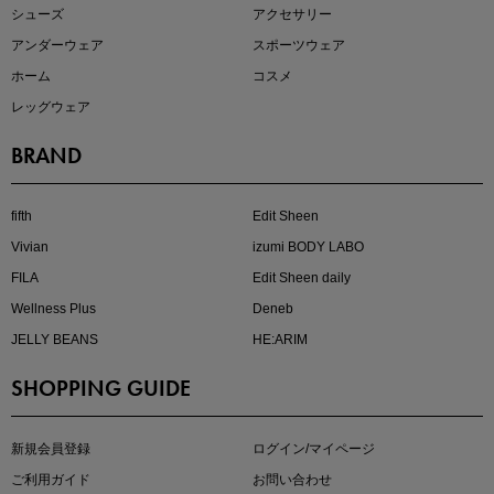
シューズ
アクセサリー
アンダーウェア
スポーツウェア
ホーム
コスメ
レッグウェア
BRAND
注目の新作が販売開始
fifth
Edit Sheen
Vivian
izumi BODY LABO
FILA
Edit Sheen daily
Wellness Plus
Deneb
JELLY BEANS
HE:ARIM
SHOPPING GUIDE
kokoさんセレクト
大人の着映えアイテム5選
新規会員登録
ログイン/マイページ
ご利用ガイド
お問い合わせ