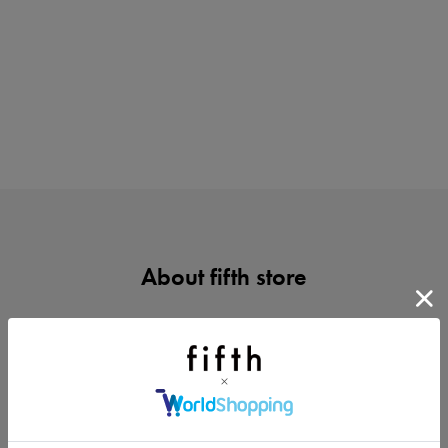
買えば買うほどお得! 最大半額クーポン
About fifth store
ノベルティ第1弾
サシェ（香り袋）を先着200名様にプレゼント！
サイズ・色交換OK
最短で翌日発送
※手数料が発生します