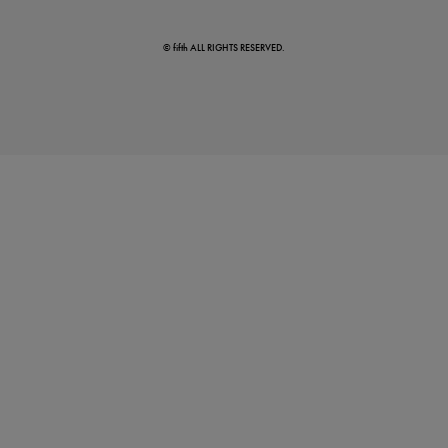
© fifth ALL RIGHTS RESERVED.
真夏のオフィスカジュアル
基本ルールとアイテムの選び方を徹底解説