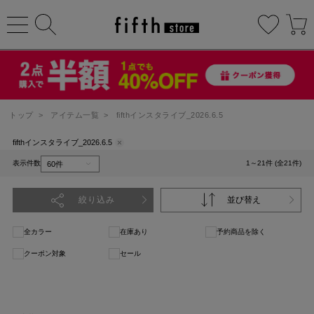
トップ
>
アイテム一覧
>
fifthインスタライブ_2026.6.5
fifthインスタライブ_2026.6.5
表示件数
1～21件 (全21件)
絞り込み
並び替え
全カラー
在庫あり
予約商品を除く
クーポン対象
セール
1