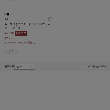
fifth
カップ付きウエスト切り替えペプラム
セットアップ
¥5,830
20%OFF
¥2,915
[50%OFFクーポン利用価格]
45
表示件数
1～21件 (全21件)
1