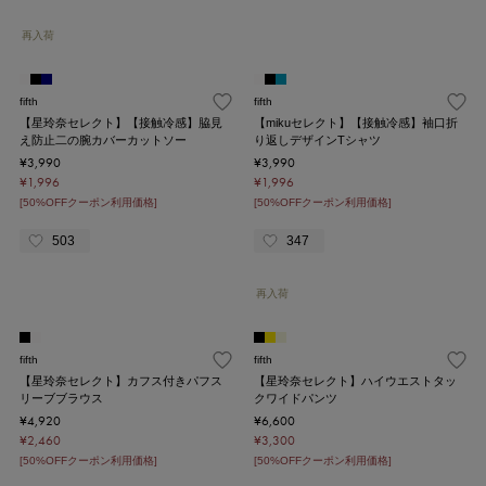
再入荷
fifth
fifth
【星玲奈セレクト】【接触冷感】脇見
【mikuセレクト】【接触冷感】袖口折
え防止二の腕カバーカットソー
り返しデザインTシャツ
¥3,990
¥3,990
¥1,996
¥1,996
[50%OFFクーポン利用価格]
[50%OFFクーポン利用価格]
503
347
再入荷
fifth
fifth
【星玲奈セレクト】カフス付きパフス
【星玲奈セレクト】ハイウエストタッ
リーブブラウス
クワイドパンツ
¥4,920
¥6,600
¥2,460
¥3,300
[50%OFFクーポン利用価格]
[50%OFFクーポン利用価格]