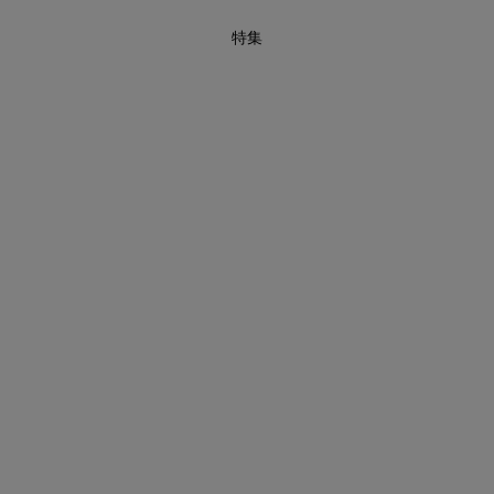
特集
インスタライブ【8.7配信】
ご紹介アイテムはこちら