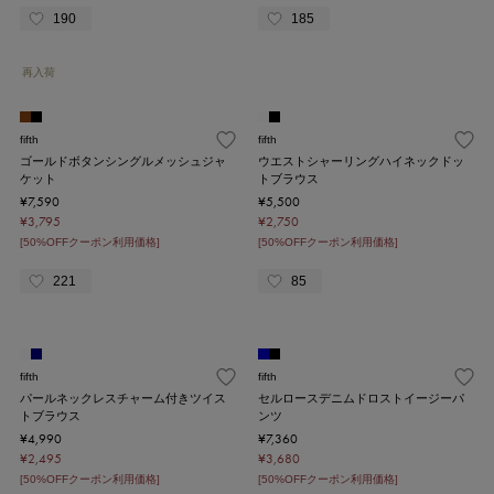
190
185
再入荷
fifth
fifth
ゴールドボタンシングルメッシュジャ
ウエストシャーリングハイネックドッ
ケット
トブラウス
¥7,590
¥5,500
¥3,795
¥2,750
[50%OFFクーポン利用価格]
[50%OFFクーポン利用価格]
221
85
fifth
fifth
パールネックレスチャーム付きツイス
セルロースデニムドロストイージーパ
トブラウス
ンツ
¥4,990
¥7,360
¥2,495
¥3,680
[50%OFFクーポン利用価格]
[50%OFFクーポン利用価格]