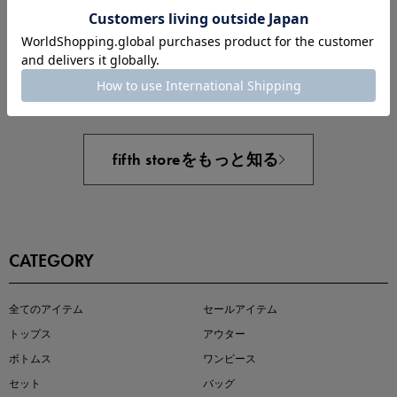
新規会員登録で50%OFF
& 豊富な会員特典
豊富な決済方法
新規会員登録/ログイン
あと1点にちょうどいい！お助けプチアイテム
fifth storeをもっと知る
CATEGORY
即戦力アイテム続々対象
全てのアイテム
セールアイテム
夏服まとめて手に入れるなら今
トップス
アウター
ボトムス
ワンピース
セット
バッグ