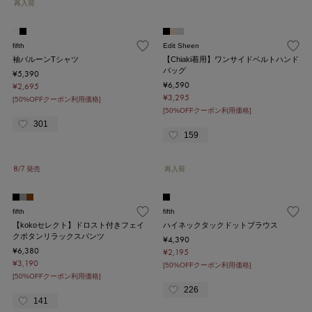
再入荷
fifth
Edit Sheen
袖バルーンTシャツ
【Chiaki着用】ワンサイドベルトハンド
バッグ
¥5,390
¥6,590
¥2,695
¥3,295
[50%OFFクーポン利用価格]
[50%OFFクーポン利用価格]
301
159
8/7 発売
再入荷
fifth
fifth
【kokoセレクト】ドロスト付きフェイ
ハイネックタックドットブラウス
クボタンリラックスパンツ
¥4,390
¥6,380
¥2,195
¥3,190
[50%OFFクーポン利用価格]
[50%OFFクーポン利用価格]
226
141