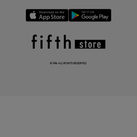
真夏のオフィスカジュアル
基本ルールとアイテムの選び方を徹底解説
© fifth ALL RIGHTS RESERVED.
夏の即戦力ワンピ