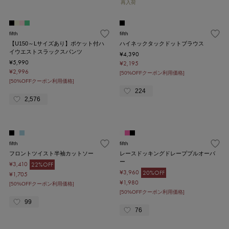
再入荷
fifth
fifth
【U150～Lサイズあり】ポケット付ハ
ハイネックタックドットブラウス
イウエストスラックスパンツ
¥4,390
¥5,990
¥2,195
¥2,996
[50%OFFクーポン利用価格]
[50%OFFクーポン利用価格]
224
2,576
fifth
fifth
フロントツイスト半袖カットソー
レースドッキングドレーププルオーバ
ー
¥3,410
22%OFF
¥3,960
20%OFF
¥1,705
¥1,980
[50%OFFクーポン利用価格]
[50%OFFクーポン利用価格]
99
76