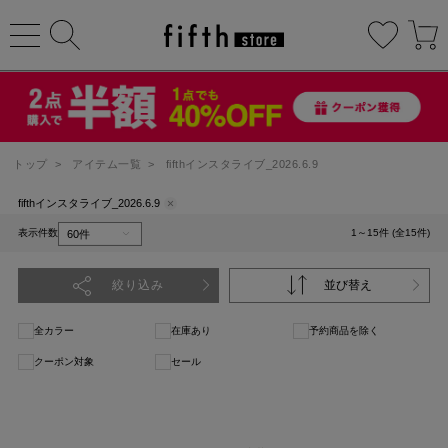
トップ
>
アイテム一覧
>
fifthインスタライブ_2026.6.9
fifthインスタライブ_2026.6.9
表示件数
1～15件 (全15件)
絞り込み
並び替え
全カラー
在庫あり
予約商品を除く
クーポン対象
セール
1