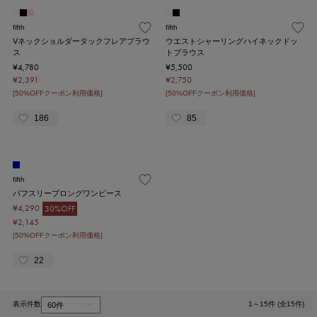
fifth
fifth
Vネックショルダータックフレアブラウ
ウエストシャーリングハイネックドッ
ス
トブラウス
¥4,780
¥5,500
¥2,391
¥2,750
[50%OFFクーポン利用価格]
[50%OFFクーポン利用価格]
186
85
fifth
パフスリーブロングワンピース
¥4,290
30%OFF
¥2,145
[50%OFFクーポン利用価格]
22
表示件数
1～15件 (全15件)