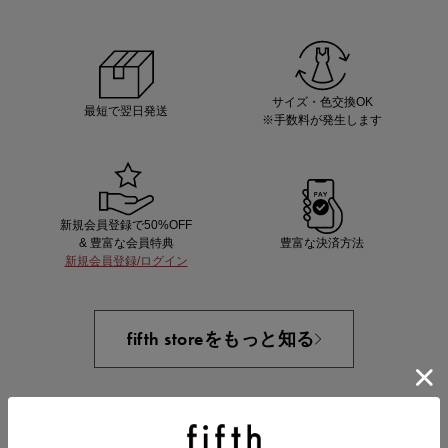
あと1点にちょうどいい！お助けプチアイテム
サイズ・色交換OK
最短で翌日発送
※手数料が発生します
新規会員登録で50%OFF
& 豊富な会員特典
豊富な決済方法
新規会員登録/ログイン
即戦力アイテム続々対象
夏服まとめて手に入れるなら今
fifth storeをもっと知る