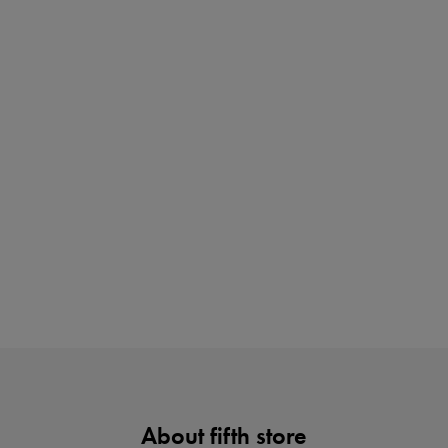
買えば買うほどお得! 最大半額クーポン
ノベルティ第1弾
サシェ（香り袋）を先着200名様にプレゼント！
About fifth store