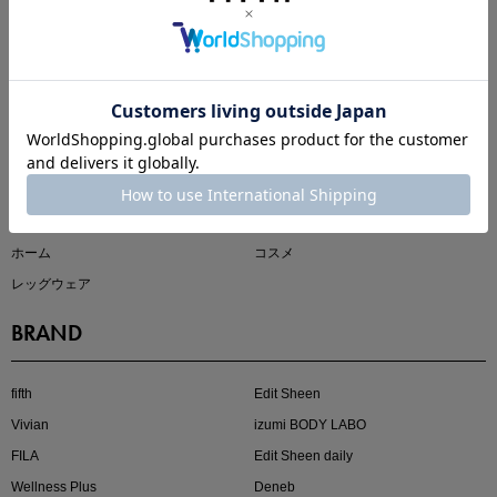
CATEGORY
全てのアイテム
セールアイテム
注目の新作が販売開始
トップス
アウター
ボトムス
ワンピース
セット
バッグ
シューズ
アクセサリー
アンダーウェア
スポーツウェア
ホーム
コスメ
レッグウェア
BRAND
kokoさんセレクト
大人の着映えアイテム5選
fifth
Edit Sheen
Vivian
izumi BODY LABO
FILA
Edit Sheen daily
Wellness Plus
Deneb