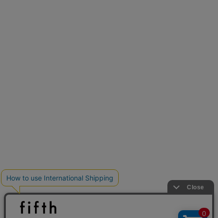
とらまめさんが選ぶ
低身長さん必見アイテム5選
クーポンを取得
新色追加
人気アイテムに新色登場