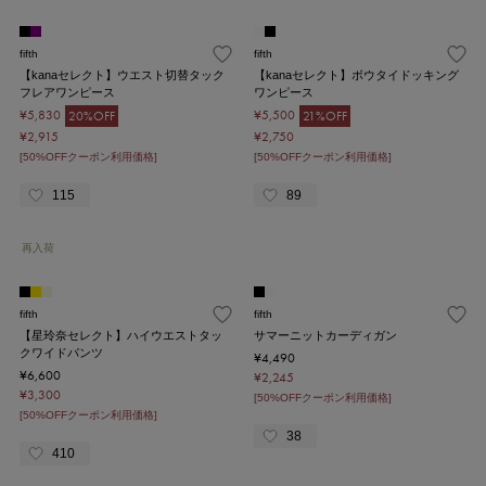
fifth
fifth
【kanaセレクト】ウエスト切替タック
【kanaセレクト】ボウタイドッキング
フレアワンピース
ワンピース
¥5,830
¥5,500
20%OFF
21%OFF
¥2,915
¥2,750
[50%OFFクーポン利用価格]
[50%OFFクーポン利用価格]
115
89
再入荷
fifth
fifth
【星玲奈セレクト】ハイウエストタッ
サマーニットカーディガン
クワイドパンツ
¥4,490
¥6,600
¥2,245
¥3,300
[50%OFFクーポン利用価格]
[50%OFFクーポン利用価格]
38
410