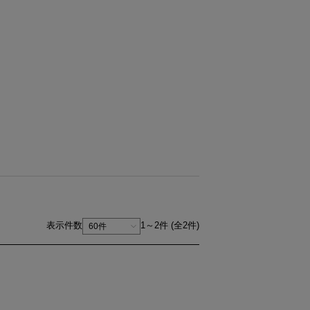
表示件数
1～2件 (全2件)
1