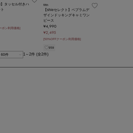
加】タッセル付きハ
fifth
ート
【shieセレクト】ペプラムデ
ザインドッキングキャミワン
ピース
¥4,990
クーポン利用価格]
¥2,495
[50%OFFクーポン利用価格]
959
1～2件 (全2件)