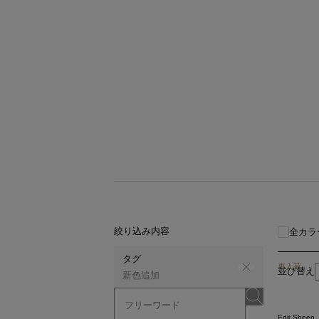
絞り込み内容
全カラ
タグ
再入荷
並び替え
新色追加
Edit Sheen