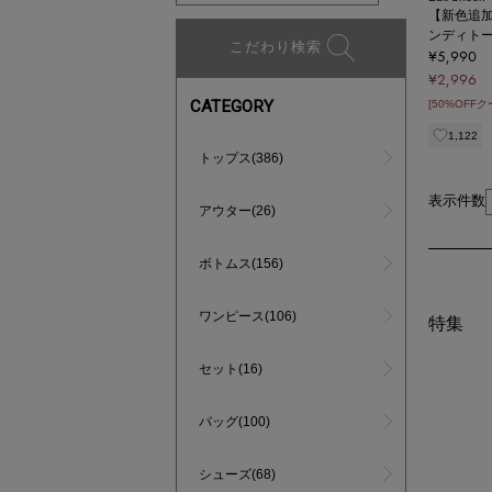
【新色追
ンディト
こだわり検索
¥5,990
¥2,996
CATEGORY
[50%OFF
1,122
トップス(386)
表示件数
アウター(26)
ボトムス(156)
ワンピース(106)
特集
セット(16)
バッグ(100)
シューズ(68)