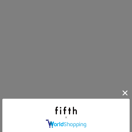
ほどお得! 最大半額クーポン
第1弾
り袋）を先着200名様にプレゼント！