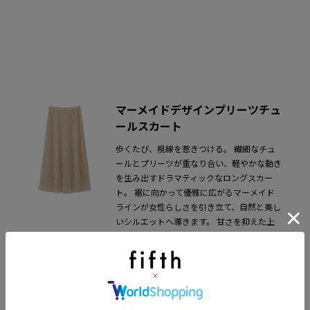
マーメイドデザインプリーツチュ
ールスカート
歩くたび、視線を惹きつける。
繊細なチュ
ールとプリーツが重なり合い、軽やかな動き
を生み出すドラマティックなロングスカー
ト。
裾に向かって優雅に広がるマーメイド
ラインが女性らしさを引き立て、自然と美し
いシルエットへ導きます。
甘さを抑えた上
品なデザインだから、大人のフェミニンスタ
イルにもぴったり。
特別な日も、何気ない
日常も華やかに彩る主役級アイテムです。
全3色