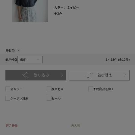
カラー： ネイビー
全2色
身長別
表示件数
1～12件 (全12件)
絞り込み
並び替え
全カラー
在庫あり
予約商品を除く
クーポン対象
セール
1
8/7 発売
再入荷