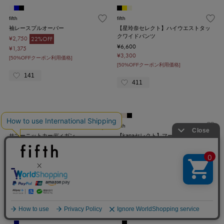
fifth
fifth
袖レースプルオーバー
【星玲奈セレクト】ハイウエストタッ
クワイドパンツ
¥2,750
22%OFF
¥6,600
¥1,375
¥3,300
[50%OFFクーポン利用価格]
[50%OFFクーポン利用価格]
141
411
クーポンを取得
fifth
fifth
サマーニットカーディガン
【kanaセレクト】マーメイドデザイン
プリーツチュールスカート
¥4,490
¥5,980
¥2,245
¥2,990
[50%OFFクーポン利用価格]
[50%OFFクーポン利用価格]
37
322
クーポンを取得
詳細を見る