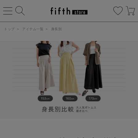
トップ
>
アイテム一覧
>
身長別