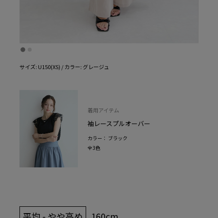
サイズ: U150(XS) / カラー: グレージュ
着用アイテム
袖レースプルオーバー
カラー： ブラック
全3色
平均 - やや高め
160cm