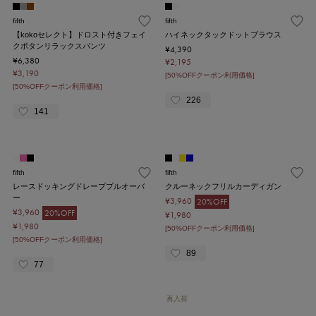
fifth
fifth
【kokoセレクト】ドロスト付きフェイ
ハイネックタックドットブラウス
クボタンリラックスパンツ
¥4,390
¥6,380
¥2,195
¥3,190
[50%OFFクーポン利用価格]
[50%OFFクーポン利用価格]
226
141
fifth
fifth
レースドッキングドレーププルオーバ
クルーネックフリルカーディガン
ー
¥3,960
20%OFF
¥3,960
20%OFF
¥1,980
¥1,980
[50%OFFクーポン利用価格]
[50%OFFクーポン利用価格]
89
77
再入荷