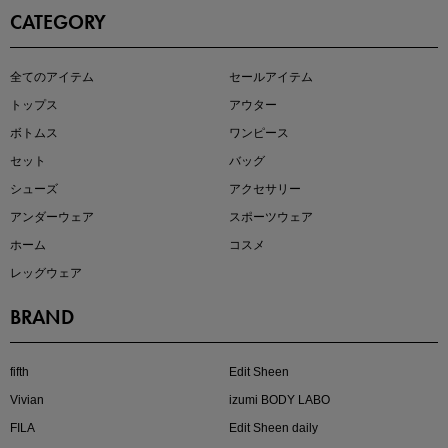
CATEGORY
全てのアイテム
セールアイテム
注目の新作が販売開始
トップス
アウター
ボトムス
ワンピース
セット
バッグ
シューズ
アクセサリー
アンダーウェア
スポーツウェア
ホーム
コスメ
レッグウェア
BRAND
kokoさんセレクト
大人の着映えアイテム5選
fifth
Edit Sheen
Vivian
izumi BODY LABO
FILA
Edit Sheen daily