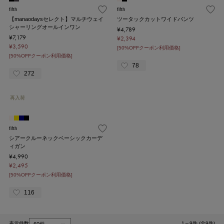
fifth
fifth
【manaodaysセレクト】マルチウェイ
ツータックカットワイドパンツ
シャーリングオールインワン
¥4,789
¥7,179
¥2,394
¥3,590
[50%OFFクーポン利用価格]
[50%OFFクーポン利用価格]
78
272
再入荷
fifth
シアークルーネックベーシックカーデ
ィガン
¥4,990
¥2,495
[50%OFFクーポン利用価格]
116
表示件数
1～9件 (全9件)