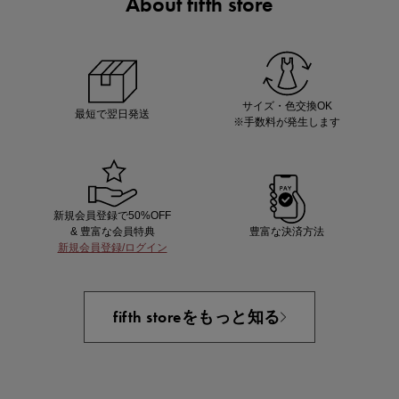
About fifth store
あと1点にちょうどいい！お助けプチアイテム
サイズ・色交換OK
最短で翌日発送
※手数料が発生します
新規会員登録で50%OFF
& 豊富な会員特典
豊富な決済方法
新規会員登録/ログイン
即戦力アイテム続々対象
夏服まとめて手に入れるなら今
fifth storeをもっと知る