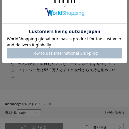
Selected by
manaodays
身長165cm、39歳。1児の母。プチプラから上質なアイテムま
で幅広く取り入れ、ファッションを自由に楽しむスタイルを提
案。シンプルをベースに、トレンドや抜け感を程よく取り入れ
た、大人の女性に向けたリアルなコーディネートを発信してい
る。フォロワー数は56.1万人と多くの女性から支持を集めてい
る。
manaodaysセレクトアイテム
表示件数
1～9件 (全9件)
絞り込み
並び替え