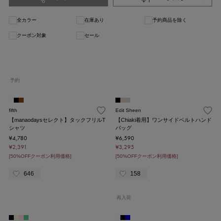
全カラー
在庫あり
予約商品を除く
クーポン対象
セール
1
予約
fifth
Edit Sheen
【manaodaysセレクト】タックフリルT
【Chiaki着用】ワンサイドベルトハンド
シャツ
バッグ
¥4,780
¥6,590
¥2,391
¥3,295
[50%OFFクーポン利用価格]
[50%OFFクーポン利用価格]
646
158
再入荷