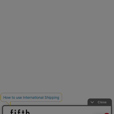
とらまめさんが選ぶ
低身長さん必見アイテム5選
新色追加
人気アイテムに新色登場