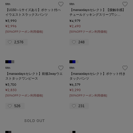
fifth
fifth
【U150～Lサイズあり】ポケット付ハ
【manaodaysセレクト】【接触冷感】
イウエストスラックスパンツ
チュールドッキングスリーブTシ…
¥5,990
¥4,979
¥2,996
¥2,490
[50%OFFクーポン利用価格]
[50%OFFクーポン利用価格]
2,576
248
fifth
fifth
【manaodaysセレクト】前後2wayウエ
【manaodaysセレクト】ポケット付き
ストタックワンピース
タックパンツ
¥5,700
¥6,579
¥2,850
¥3,290
[50%OFFクーポン利用価格]
[50%OFFクーポン利用価格]
526
231
SOLD OUT