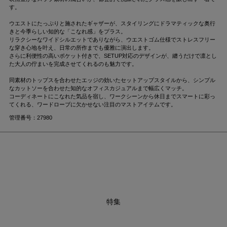
す。
ウエストにたっぷりと施されたギャザーが、スタイリングにドラマティックな奥行
きと今季らしい知的な「こなれ感」をプラス。
リラクシーなワイドシルエットでありながら、ウエストゴム仕様でストレスフリー
な穿き心地を叶え、日常の所作までも優雅に演出します。
さらに利便性の高いポケット付きで、SETUP対応のデザインが、纏うだけで凛とし
た大人の佇まいを完成させてくれるのも魅力です。
同素材のトップスを合わせたエッジの効いたセットアップスタイルから、シンプル
なカットソーを合わせた知的なオフィスカジュアルまで幅広くマッチ。
コーディネートにこなれた気品を宿し、ワークシーンから休日までスマートに彩っ
てくれる、ワードローブに欠かせない注目のマストアイテムです。
管理番号：27980
特集