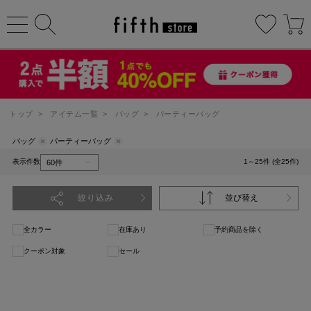
トップ
>
アイテム一覧
>
バッグ
>
パーティーバッグ
バッグ
パーティーバッグ
表示件数
1～25件 (全25件)
絞り込み
並び替え
全カラー
在庫あり
予約商品を除く
クーポン対象
セール
1