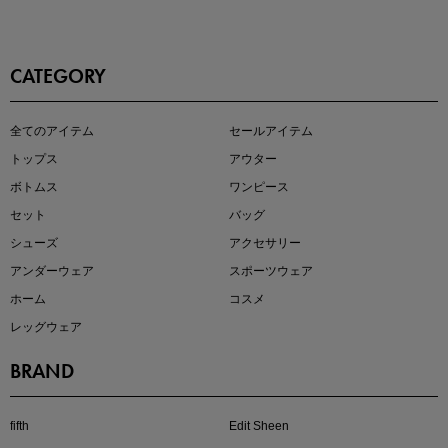
CATEGORY
即戦力アイテム続々対象
全てのアイテム
セールアイテム
夏服まとめて手に入れるなら今
トップス
アウター
ボトムス
ワンピース
セット
バッグ
シューズ
アクセサリー
アンダーウェア
スポーツウェア
ホーム
コスメ
レッグウェア
BRAND
注目の新作が販売開始
fifth
Edit Sheen