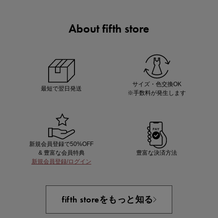
About fifth store
ノベルティ第1弾
サシェ（香り袋）を先着200名様にプレゼント！
サイズ・色交換OK
最短で翌日発送
※手数料が発生します
新規会員登録で50%OFF
& 豊富な会員特典
豊富な決済方法
新規会員登録/ログイン
あと1点にちょうどいい！お助けプチアイテム
fifth storeをもっと知る