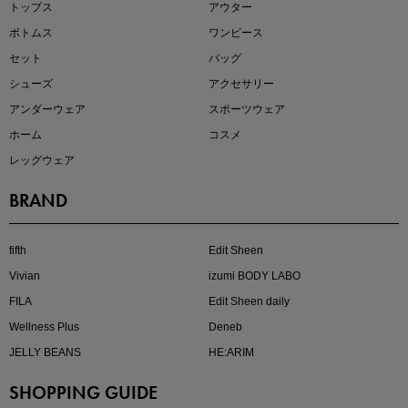
トップス
アウター
ボトムス
ワンピース
セット
バッグ
シューズ
アクセサリー
アンダーウェア
スポーツウェア
ホーム
コスメ
レッグウェア
BRAND
kokoさんセレクト
大人の着映えアイテム5選
fifth
Edit Sheen
Vivian
izumi BODY LABO
FILA
Edit Sheen daily
Wellness Plus
Deneb
JELLY BEANS
HE:ARIM
SHOPPING GUIDE