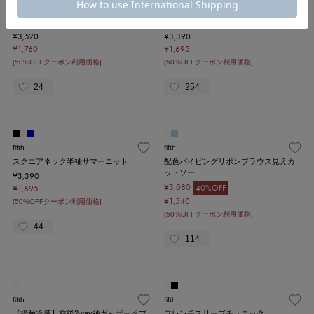
Edit Sheen
fifth
ラメシアータートル
カットシャーリングクルーネックロンT
¥3,520
¥3,390
¥1,760
¥1,695
[50%OFFクーポン利用価格]
[50%OFFクーポン利用価格]
24
254
fifth
fifth
スクエアネック半袖サマーニット
配色パイピングリボンブラウス見えカ
ットソー
¥3,390
¥3,080
40%OFF
¥1,695
¥1,540
[50%OFFクーポン利用価格]
[50%OFFクーポン利用価格]
44
114
fifth
fifth
【接触冷感】前後2way袖ギャザーペプ
フレンチスリーブチュニック