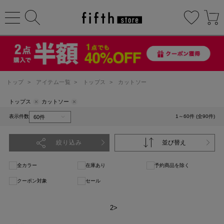
トップ
>
アイテム一覧
>
トップス
>
カットソー
トップス
カットソー
表示件数
1～60件 (全90件)
絞り込み
並び替え
全カラー
在庫あり
予約商品を除く
クーポン対象
セール
1
2
>