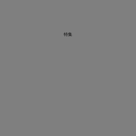
特集
買えば買うほどお得! 最大半額クーポン