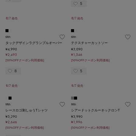
5
8/7 発売
8/7 発売
fifth
fifth
タックデザインラグランプルオーバー
テクスチャーカットソー
¥4,990
¥3,090
¥2,495
¥1,546
[50%OFFクーポン利用価格]
[50%OFFクーポン利用価格]
8
5
8/7 発売
8/7 発売
fifth
fifth
レースロゴ刺しゅうTシャツ
シアードットクルーネックロンT
¥5,290
¥3,990
¥2,646
¥1,996
[50%OFFクーポン利用価格]
[50%OFFクーポン利用価格]