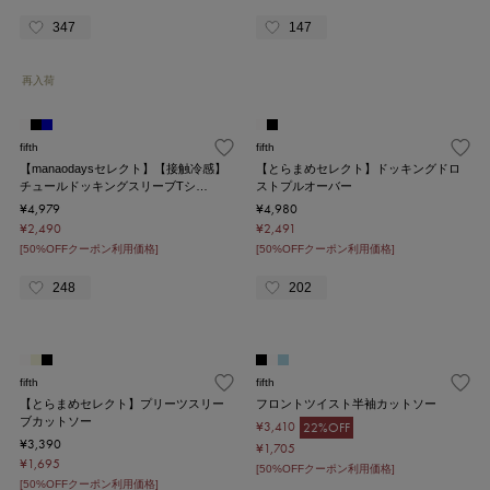
347
147
再入荷
fifth
fifth
【manaodaysセレクト】【接触冷感】
【とらまめセレクト】ドッキングドロ
チュールドッキングスリーブTシ…
ストプルオーバー
¥4,979
¥4,980
¥2,490
¥2,491
[50%OFFクーポン利用価格]
[50%OFFクーポン利用価格]
248
202
fifth
fifth
【とらまめセレクト】プリーツスリー
フロントツイスト半袖カットソー
ブカットソー
¥3,410
22%OFF
¥3,390
¥1,705
¥1,695
[50%OFFクーポン利用価格]
[50%OFFクーポン利用価格]