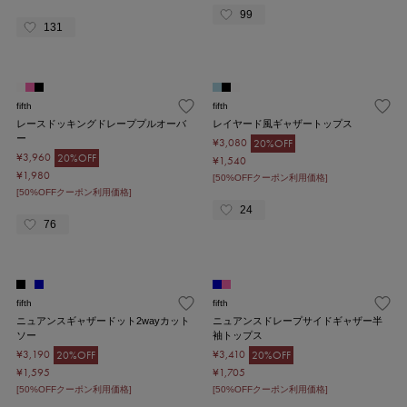
99
131
fifth
fifth
レースドッキングドレーププルオーバ
レイヤード風ギャザートップス
ー
¥3,080
20%OFF
¥3,960
20%OFF
¥1,540
¥1,980
[50%OFFクーポン利用価格]
[50%OFFクーポン利用価格]
24
76
fifth
fifth
ニュアンスギャザードット2wayカット
ニュアンスドレープサイドギャザー半
ソー
袖トップス
¥3,190
¥3,410
20%OFF
20%OFF
¥1,595
¥1,705
[50%OFFクーポン利用価格]
[50%OFFクーポン利用価格]