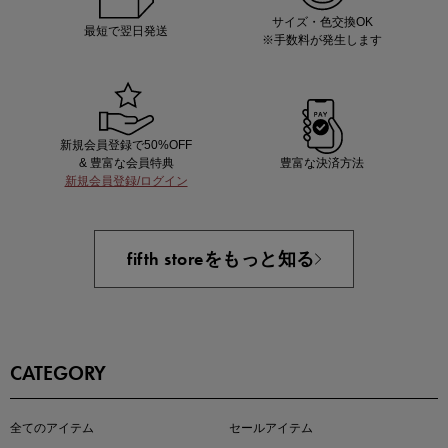
サイズ・色交換OK
最短で翌日発送
※手数料が発生します
新規会員登録で50%OFF
& 豊富な会員特典
豊富な決済方法
新規会員登録/ログイン
即戦力アイテム続々対象
夏服まとめて手に入れるなら今
fifth storeをもっと知る
CATEGORY
全てのアイテム
セールアイテム
注目の新作が販売開始