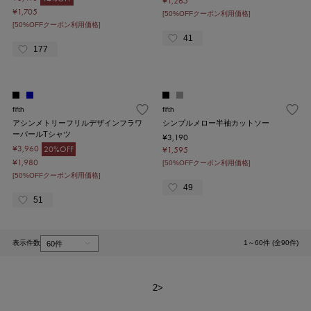
¥1,265
¥1,705
[50%OFFクーポン利用価格]
[50%OFFクーポン利用価格]
41
177
fifth
fifth
アシンメトリーフリルデザインフラワ
シンプルメロー半袖カットソー
ーパールTシャツ
¥3,190
¥3,960
20%OFF
¥1,595
¥1,980
[50%OFFクーポン利用価格]
[50%OFFクーポン利用価格]
49
51
表示件数
1～60件 (全90件)
1
2
>