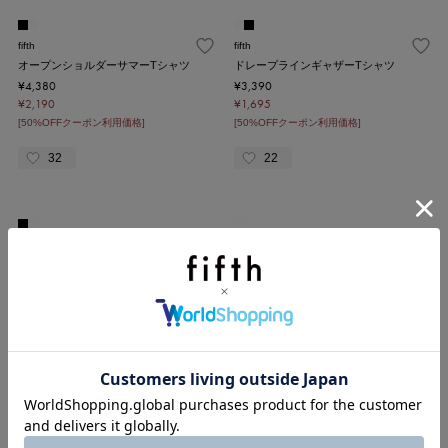
fifth
fifth
オープンショルダーサマーTシャツ
ドレープラインギャザーTシャツ
¥4,380
¥3,390
¥2,190
¥1,695
[50%OFFクーポン利用価格]
[50%OFFクーポン利用価格]
32
22
fifth
fifth
ドットチュールドッキングノースリー
リボン刺しゅうベーシックTシャツ
ブプルオーバー
¥3,380
¥4,720
¥1,690
¥2,360
[50%OFFクーポン利用価格]
[50%OFFクーポン利用価格]
12
21