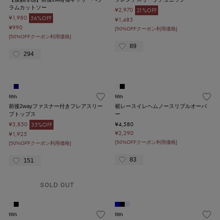
ラムカットソー
¥2,970
21%OFF
¥1,980
56%OFF
¥1,485
¥990
[50%OFFクーポン利用価格]
[50%OFFクーポン利用価格]
89
294
fifth
fifth
前後2wayファスナー付きフレアスリー
裾レースイレヘムノースリプルオーバ
ブトップス
ー
¥3,850
¥4,580
35%OFF
¥2,290
¥1,925
[50%OFFクーポン利用価格]
[50%OFFクーポン利用価格]
83
151
SOLD OUT
fifth
fifth