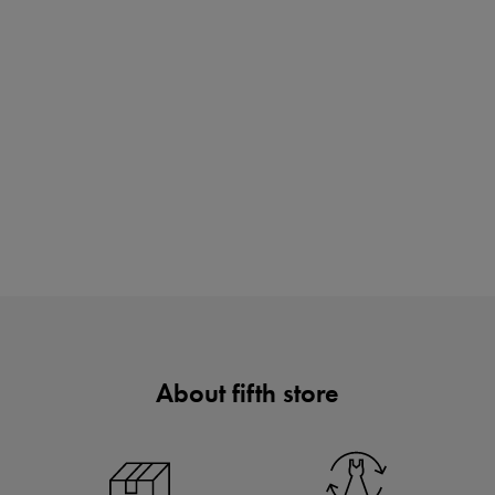
ノベルティ第1弾
サシェ（香り袋）を先着200名様にプレゼント！
About fifth store
あと1点にちょうどいい！お助けプチアイテム