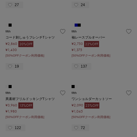
27
24
fifth
fifth
コード刺しゅうフレンチTシャツ
袖レースプルオーバー
¥2,860
¥2,750
20%OFF
22%OFF
¥1,430
¥1,375
[50%OFFクーポン利用価格]
[50%OFFクーポン利用価格]
19
137
fifth
fifth
異素材フリルドッキングTシャツ
ワンショルダーカットソー
¥3,960
¥2,090
15%OFF
23%OFF
¥1,980
¥1,045
[50%OFFクーポン利用価格]
[50%OFFクーポン利用価格]
122
72