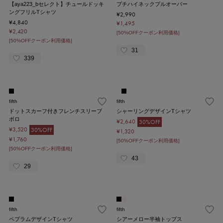
【aya223_bセレクト】チュールドッキ
プチハイネックプルオーバー
ングフリルTシャツ
¥2,990
¥4,840
¥1,495
¥2,420
[50%OFFクーポン利用価格]
[50%OFFクーポン利用価格]
31
339
fifth
fifth
ドットスカーフ付きフレンチスリーブ
シャーリングデザインTシャツ
ポロ
¥2,640
30%OFF
¥3,520
30%OFF
¥1,320
¥1,760
[50%OFFクーポン利用価格]
[50%OFFクーポン利用価格]
43
29
fifth
fifth
ペプラムデザインTシャツ
シアーメロー半袖トップス