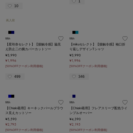
1
10
再入荷
fifth
fifth
【星玲奈セレクト】【接触冷感】脇見
【mikuセレクト】【接触冷感】袖口折
え防止二の腕カバーカットソー
り返しデザインTシャツ
¥3,990
¥3,990
¥1,996
¥1,996
[50%OFFクーポン利用価格]
[50%OFFクーポン利用価格]
499
346
fifth
fifth
【Chiaki着用】キーネックパールブラウ
【Chiaki着用】フレアスリーブ配色ライ
ス見えカットソー
ンプルオーバー
¥5,590
¥4,390
¥2,795
¥2,195
[50%OFFクーポン利用価格]
[50%OFFクーポン利用価格]