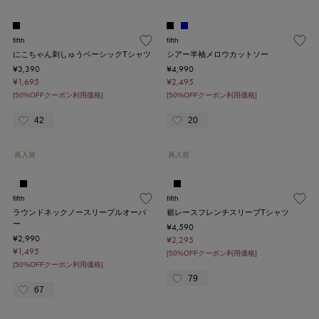
fifth
fifth
にこちゃん刺しゅうベーシックTシャツ
シアー半袖メロウカットソー
¥3,390
¥4,990
¥1,695
¥2,495
[50%OFFクーポン利用価格]
[50%OFFクーポン利用価格]
42
20
再入荷
再入荷
fifth
fifth
ラウンドネックノースリープルオーバ
裾レースフレンチスリーブTシャツ
ー
¥4,590
¥2,990
¥2,295
¥1,495
[50%OFFクーポン利用価格]
[50%OFFクーポン利用価格]
79
67