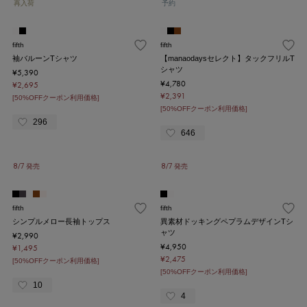
再入荷
予約
fifth
fifth
袖バルーンTシャツ
【manaodaysセレクト】タックフリルT
シャツ
¥5,390
¥4,780
¥2,695
¥2,391
[50%OFFクーポン利用価格]
[50%OFFクーポン利用価格]
296
646
8/7 発売
8/7 発売
fifth
fifth
シンプルメロー長袖トップス
異素材ドッキングペプラムデザインTシ
ャツ
¥2,990
¥4,950
¥1,495
¥2,475
[50%OFFクーポン利用価格]
[50%OFFクーポン利用価格]
10
4