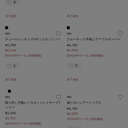
9
8/7 発売
8/7 発売
fifth
fifth
チュールドッキングVネックカットソー
クルーネック半袖シアープルオーバー
¥5,290
¥4,180
¥2,646
¥2,090
[50%OFFクーポン利用価格]
[50%OFFクーポン利用価格]
1
5
8/7 発売
8/7 発売
fifth
fifth
取り外し可能レースセットレイヤードT
袖リボンシアートップス
シャツ
¥4,180
¥5,500
¥2,090
¥2,750
[50%OFFクーポン利用価格]
[50%OFFクーポン利用価格]