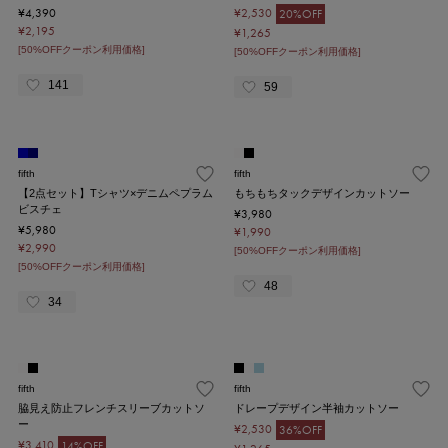
¥4,390
¥2,530
20%OFF
¥2,195
¥1,265
[50%OFFクーポン利用価格]
[50%OFFクーポン利用価格]
141
59
fifth
fifth
【2点セット】Tシャツ×デニムペプラム
もちもちタックデザインカットソー
ビスチェ
¥3,980
¥5,980
¥1,990
¥2,990
[50%OFFクーポン利用価格]
[50%OFFクーポン利用価格]
48
34
fifth
fifth
脇見え防止フレンチスリーブカットソ
ドレープデザイン半袖カットソー
ー
¥2,530
36%OFF
¥3,410
14%OFF