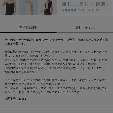
アイテム説明
素材・サイズ
立体的なフラワー3D刺しゅうのテクスチャーが、都会的で洗練されたクラス感を醸
し出す一着です。
緻密に施された刺しゅうデザインが、スタイリングにドラマティックな奥行きと今
季らしい知的な「こなれ感」をプラス。
ノースリーブの軽やかな抜け感がありながら、計算されたシルエットが凛とした大
人の佇まいを叶え、纏うだけで顔周りを華やかな印象へと導いてくれます。
日常の所作までも優雅に引き立て、圧倒的な存在感を放つディテールは、まさに主
役級の存在感を誇ります。
デニムを合わせたエッジの効いた休日スタイルから、きれいめなスラックスを合わ
せた知的なオフィスカジュアルまで幅広くマッチ。
コーディネートを瞬時にクラスアップし、大人の女性らしい余裕と気品を宿してく
れる、ワードローブに欠かせない注目のマストアイテムです。
管理番号：27982