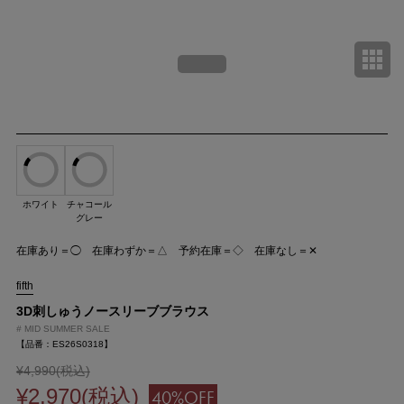
ホワイト
チャコール
グレー
在庫あり＝◯ 在庫わずか＝△ 予約在庫＝◇ 在庫なし＝✕
fifth
3D刺しゅうノースリーブブラウス
#
MID SUMMER SALE
【品番：ES26S0318】
¥4,990(税込)
¥2,970(税込)
40%OFF