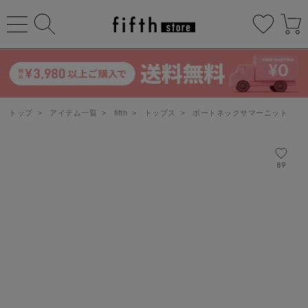
トップ
>
アイテム一覧
>
fifth
>
トップス
>
ボートネックサマーニット
89