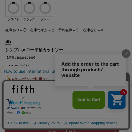
ホワイト
ブラック
グレー
在庫あり＝◯ 在庫わずか＝△ 予約在庫＝◇ 在庫なし＝✕
fifth
シンプルメロー半袖カットソー
クーポンを取得
【品番：ES26S0369】
¥3,190(税込)
50%クーポンご利用で
¥1,595 税込
【8/21(金)11:59まで】
会員限定価格
¥1,356 ~ ¥1,515
クーポンを取得
詳細を見る
カートに入れる