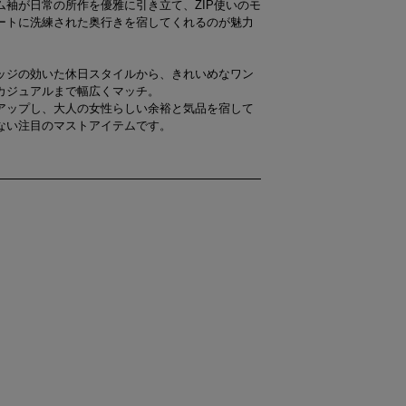
袖が日常の所作を優雅に引き立て、ZIP使いのモ
ートに洗練された奥行きを宿してくれるのが魅力
ッジの効いた休日スタイルから、きれいめなワン
カジュアルまで幅広くマッチ。
アップし、大人の女性らしい余裕と気品を宿して
ない注目のマストアイテムです。