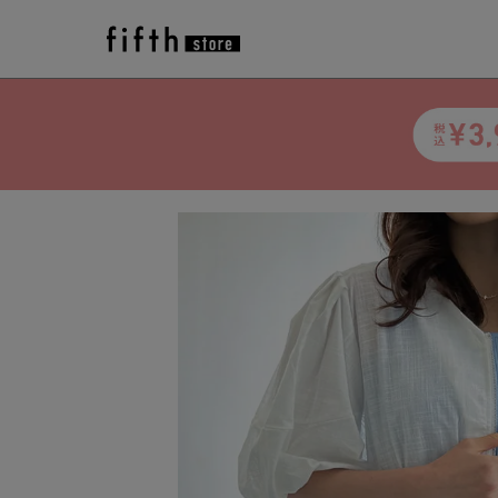
トップ
>
アイテム一覧
>
fifth
>
アウター
>
ペプ