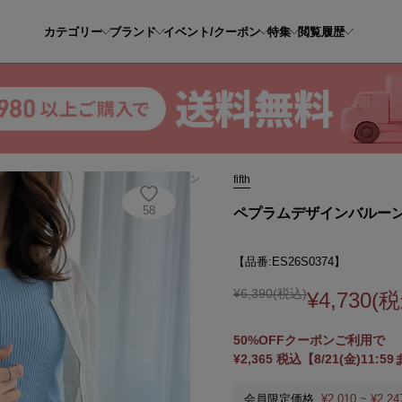
カテゴリー
ブランド
イベント/クーポン
特集
閲覧履歴
ラムデザインバルーンスリーブZIPブルゾン
fifth
58
ペプラムデザインバルーン
【品番:ES26S0374】
¥6,390(税込)
¥4,730(
50%OFFクーポンご利用で
¥2,365 税込【8/21(金)11:5
会員限定価格
¥2,010 ~ ¥2,24