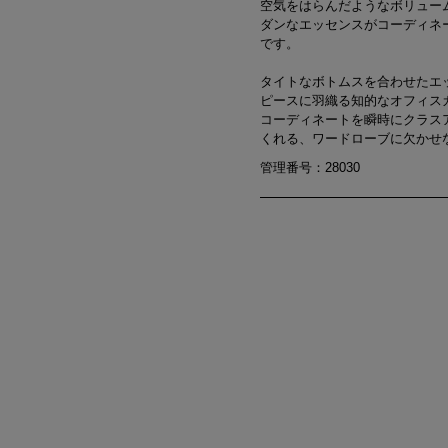
空気をはらんだようなボリューム
ダンなエッセンスがコーディネ
です。
タイトなボトムスを合わせたエ
ピースに羽織る知的なオフィス
コーディネートを瞬時にクラス
くれる、ワードローブに欠かせ
管理番号：28030