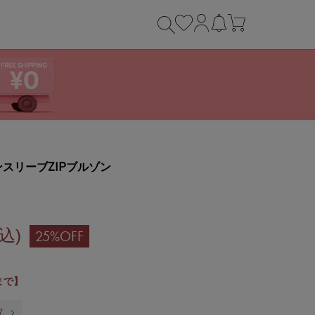
スリーブZIPブルゾン
税込)
25%OFF
9まで】
7