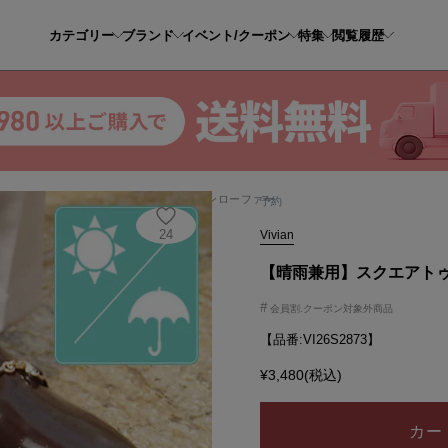
カテゴリー
ブランド
イベント/クーポン
特集
閲覧履歴
晴雨兼用】スクエアトゥビット付きレインローファー
予約
24
Vivian
【晴雨兼用】スクエアト
#
会員割.クーポン対象外商品
【品番:VI26S2873】
¥3,480(税込)
カー