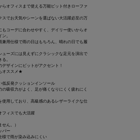
からオフィスまで使える万能ビット付きローファ
クスでお天気やシーンを選ばない大活躍必至の万
にもコーデに合わせやすく、デイリー使いからオ
イン。
雨兼用仕様で雨の日はもちろん、晴れの日でも履
シューズには見えずにクラシックな足元を演出で
きる。
のデザインにビットがアクセント！
もオススメ★
い低反発クッションインソール
力の吸収力がよく、足が痛くなりにくく疲れにく
を使用しており、高級感のあるレザーライクな仕
オフィスでも大活躍
ません。）
ッパー
仕様で雨が染み込みにくい