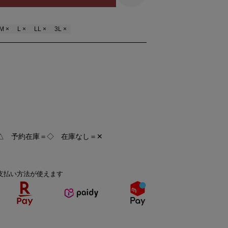
M ×
L ×
LL ×
3L ×
△ 予約在庫＝◇ 在庫なし＝✕
支払い方法が使えます