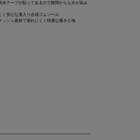
防水テープが貼ってあるので隙間からも水が染み
くく安心な溝入リ合成ゴムソール
メッシュ素材で蒸れにくく快適な履き心地
）