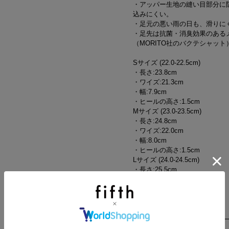
・アッパー生地の縫い目部分に
込みにくい。
・足元の悪い雨の日も、滑りに
・足先は抗菌・消臭効果のある
（MORITO社のバクテシャット
Sサイズ (22.0-22.5cm)
・長さ:23.8cm
・ワイズ:21.3cm
・幅:7.9cm
・ヒールの高さ:1.5cm
Mサイズ (23.0-23.5cm)
・長さ:24.8cm
・ワイズ:22.0cm
・幅:8.0cm
・ヒールの高さ:1.5cm
Lサイズ (24.0-24.5cm)
・長さ:25.5cm
・ワイズ:22.5cm
・幅
管理番号：28330