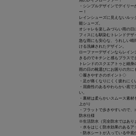
用のレインローファー！
・シンプルデザインでデイリー
ー！
レインシューズに見えないルッ
能シューズ。
オシャレを楽しみづらい雨の日
フィスにも馴染むトレンドデザ
急な雨にも安心な、うれしい晴
ける洗練されたデザイン。
ローファーデザインならレイン
きるのでキチンと感もプラスで
トレンドのスクエアトゥと細身
雨の日の靴選びにお困りの方に
◇履きやすさのポイント◇
・足が痛くなりにくく疲れにく
・屈曲性のあるやわらかい底で
い。
・裏材は柔らかいスムース素材
上がり
・フラットで歩きやすいので、
防水仕様
※生活防水（完全防水ではあり
・水をはじく防水効果のあるア
・防水シートが入っている中底