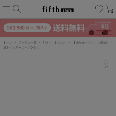
トップ
>
アイテム一覧
>
fifth
>
トップス
>
【shieセレクト】【接触冷
感】衿元ギャザーブラウス
126