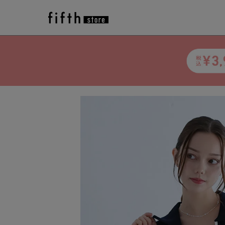
トップ
>
アイテム一覧
>
fifth
>
トップス
>
配色