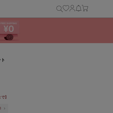
ット
9まで】
3