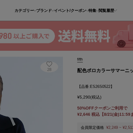
カテゴリー
ブランド
イベント/クーポン
特集
閲覧履歴
ポロカラーサマーニット
fifth
28
配色ポロカラーサマーニ
【品番:ES26S0522】
¥5,290(税込)
50%OFFクーポンご利用で
¥2,646 税込【8/21(金)11:5
会員限定価格
¥2,249 ~ ¥2,51