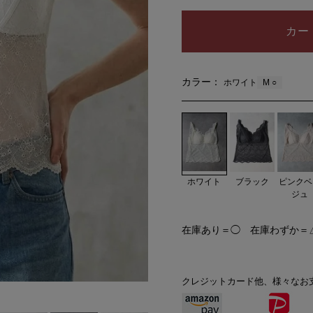
カー
カラー：
M ○
ホワイト
ホワイト
ブラック
ピンクベ
ジュ
在庫あり＝◯ 在庫わずか＝
クレジットカード他、様々なお