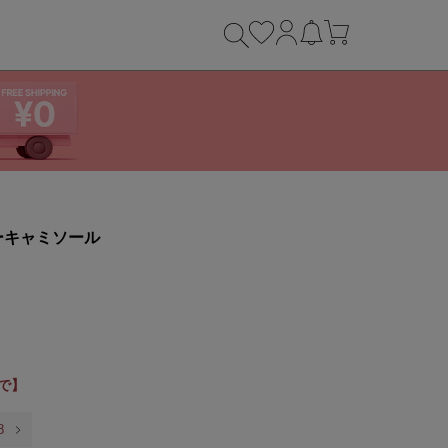
ーキャミソール
まで】
8