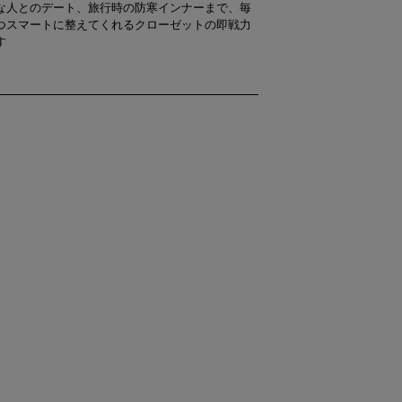
な人とのデート、旅行時の防寒インナーまで、毎
つスマートに整えてくれるクローゼットの即戦力
す