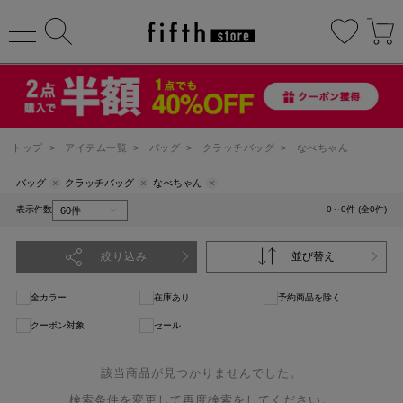
トップ
>
アイテム一覧
>
バッグ
>
クラッチバッグ
>
なべちゃん
バッグ
クラッチバッグ
なべちゃん
表示件数
0～0件 (全0件)
絞り込み
並び替え
全カラー
在庫あり
予約商品を除く
クーポン対象
セール
該当商品が見つかりませんでした。
検索条件を変更して再度検索をしてください。