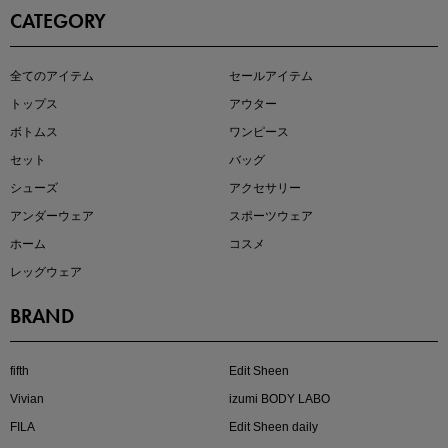
CATEGORY
即戦力アイテム続々対象
全てのアイテム
セールアイテム
夏服まとめて手に入れるなら今
トップス
アウター
ボトムス
ワンピース
セット
バッグ
シューズ
アクセサリー
アンダーウェア
スポーツウェア
ホーム
コスメ
レッグウェア
BRAND
注目の新作が販売開始
fifth
Edit Sheen
Vivian
izumi BODY LABO
FILA
Edit Sheen daily