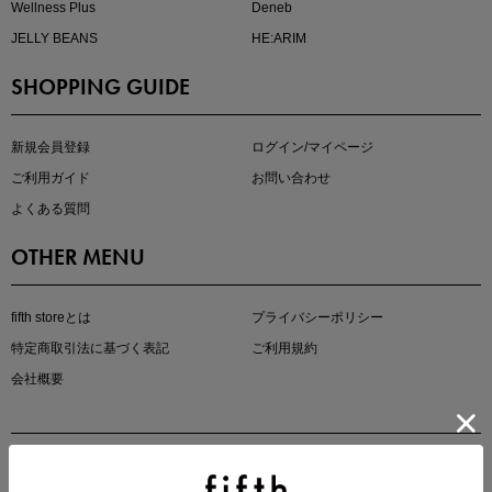
Wellness Plus
Deneb
JELLY BEANS
HE:ARIM
SHOPPING GUIDE
kokoさんセレクト
大人の着映えアイテム5選
新規会員登録
ログイン/マイページ
ご利用ガイド
お問い合わせ
よくある質問
OTHER MENU
fifth storeとは
プライバシーポリシー
特定商取引法に基づく表記
ご利用規約
会社概要
マストバイアイテム
今季の注目アイテムをご紹介