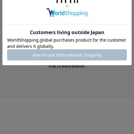
この夏の主役確定！
ボタニカル柄スカート
© fifth ALL RIGHTS RESERVED.
真夏のオフィスカジュアル
基本ルールとアイテムの選び方を徹底解説