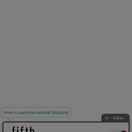
再入荷しました
人気アイテムが待望の再入荷
クーポンを取得
とらまめさんが選ぶ
低身長さん必見アイテム5選