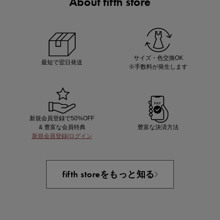
About fifth store
ノベルティ第1弾
サシェ（香り袋）を先着200名様にプレゼント！
サイズ・色交換OK
最短で翌日発送
※手数料が発生します
新規会員登録で50%OFF
& 豊富な会員特典
豊富な決済方法
新規会員登録/ログイン
あと1点にちょうどいい！お助けプチアイテム
fifth storeをもっと知る