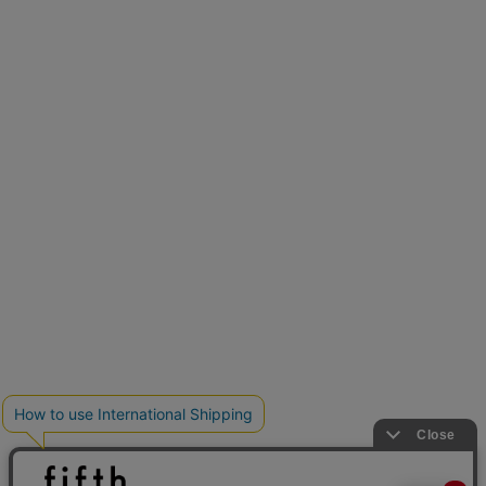
低身長さん用サイズ
U150サイズでおしゃれを楽しむ。
クーポンを取得
shieさんが選ぶ
スペシャルアイテム