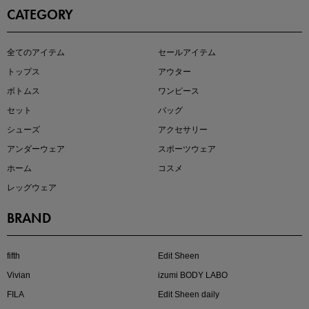
CATEGORY
即戦力アイテム続々対象
全てのアイテム
セールアイテム
夏服まとめて手に入れるなら今
トップス
アウター
ボトムス
ワンピース
セット
バッグ
シューズ
アクセサリー
アンダーウェア
スポーツウェア
ホーム
コスメ
レッグウェア
BRAND
真夏のオフィスカジュアル
基本ルールとアイテムの選び方を徹底解説
fifth
Edit Sheen
Vivian
izumi BODY LABO
FILA
Edit Sheen daily