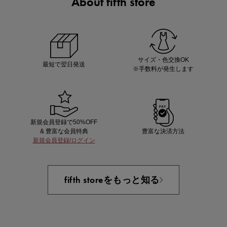
About fifth store
この夏の主役確定！
ボタニカル柄スカート
サイズ・色交換OK
最短で翌日発送
※手数料が発生します
新規会員登録で50%OFF
& 豊富な会員特典
豊富な決済方法
新規会員登録/ログイン
近日販売のアイテムを先見せ
fifth storeをもっと知る