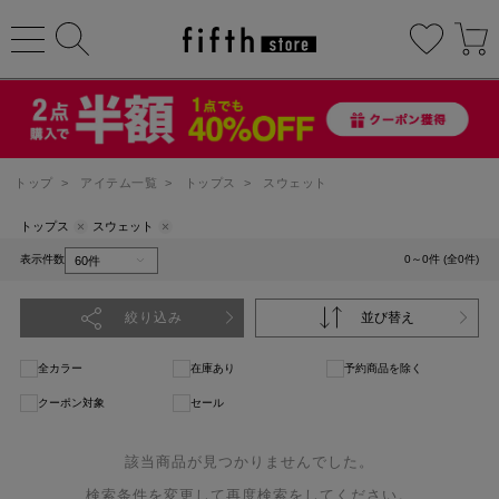
トップ
>
アイテム一覧
>
トップス
>
スウェット
トップス
スウェット
表示件数
0～0件 (全0件)
絞り込み
並び替え
全カラー
在庫あり
予約商品を除く
クーポン対象
セール
該当商品が見つかりませんでした。
検索条件を変更して再度検索をしてください。