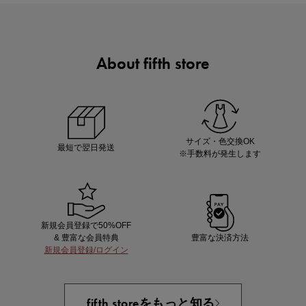
About fifth store
マストバイアイテム
今季の注目アイテムをご紹介
サイズ・色交換OK
最短で翌日発送
※手数料が発生します
新規会員登録で50%OFF
& 豊富な会員特典
豊富な決済方法
新規会員登録/ログイン
買えば買うほどお得! 最大半額クーポン
fifth storeをもっと知る