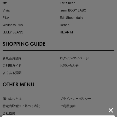
fifth
Edit Sheen
Vivian
izumi BODY LABO
FILA
Edit Sheen daily
Wellness Plus
Deneb
JELLY BEANS
HE:ARIM
SHOPPING GUIDE
即戦力アイテム続々対象
夏服まとめて手に入れるなら今
新規会員登録
ログイン/マイページ
ご利用ガイド
お問い合わせ
よくある質問
OTHER MENU
fifth storeとは
プライバシーポリシー
特定商取引法に基づく表記
ご利用規約
真夏のオフィスカジュアル
会社概要
基本ルールとアイテムの選び方を徹底解説