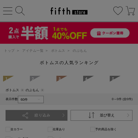
トップ
>
アイテム一覧
>
ボトムス
>
のぶもん
ボトムスの人気ランキング
1
2
3
4
5
ボトムス
のぶもん
表示件数
0～0件 (全0件)
絞り込み
並び替え
全カラー
在庫あり
予約商品を除く