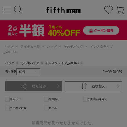
トップ
>
アイテム一覧
>
バッグ
>
その他バッグ
>
インスタライブ
_vol.168
バッグ
その他バッグ
インスタライブ_vol.168
表示件数
0～0件 (全0件)
絞り込み
並び替え
全カラー
在庫あり
予約商品を除く
クーポン対象
セール
該当商品が見つかりませんでした。