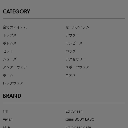
CATEGORY
この夏の主役確定！
全てのアイテム
セールアイテム
ボタニカル柄スカート
トップス
アウター
ボトムス
ワンピース
セット
バッグ
シューズ
アクセサリー
アンダーウェア
スポーツウェア
ホーム
コスメ
レッグウェア
BRAND
近日販売のアイテムを先見せ
fifth
Edit Sheen
Vivian
izumi BODY LABO
FILA
Edit Sheen daily