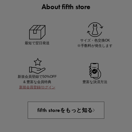
About fifth store
マストバイアイテム
今季の注目アイテムをご紹介
サイズ・色交換OK
最短で翌日発送
※手数料が発生します
新規会員登録で50%OFF
& 豊富な会員特典
豊富な決済方法
新規会員登録/ログイン
買えば買うほどお得! 最大半額クーポン
fifth storeをもっと知る