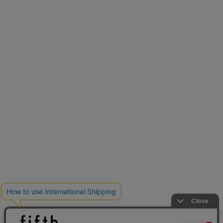
新色追加
人気アイテムに新色登場
クーポンを取得
低身長さん用サイズ
U150サイズでおしゃれを楽しむ。