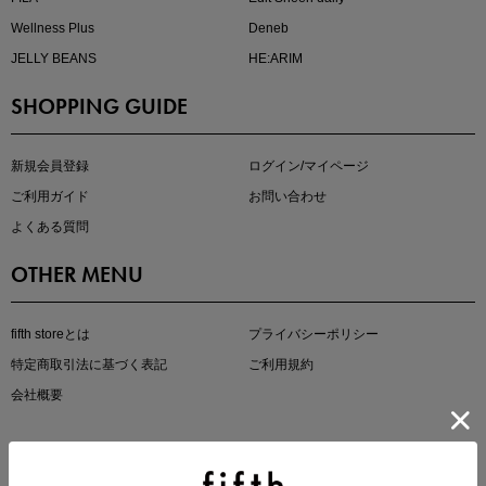
Wellness Plus
Deneb
JELLY BEANS
HE:ARIM
SHOPPING GUIDE
即戦力アイテム続々対象
夏服まとめて手に入れるなら今
新規会員登録
ログイン/マイページ
ご利用ガイド
お問い合わせ
よくある質問
OTHER MENU
fifth storeとは
プライバシーポリシー
特定商取引法に基づく表記
ご利用規約
真夏のオフィスカジュアル
会社概要
基本ルールとアイテムの選び方を徹底解説