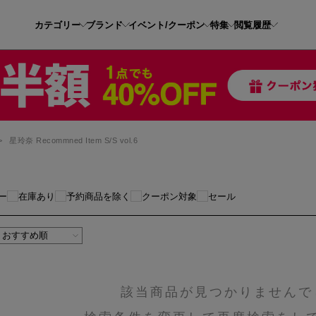
カテゴリー
ブランド
イベント/クーポン
特集
閲覧履歴
>
星玲奈 Recommned Item S/S vol.6
ー
在庫あり
予約商品を除く
クーポン対象
セール
該当商品が見つかりませんで