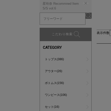
星玲奈 Recommned Item
S/S vol.6
表示件数
こだわり検索
CATEGORY
トップス(386)
アウター(26)
ボトムス(156)
ワンピース(106)
セット(16)