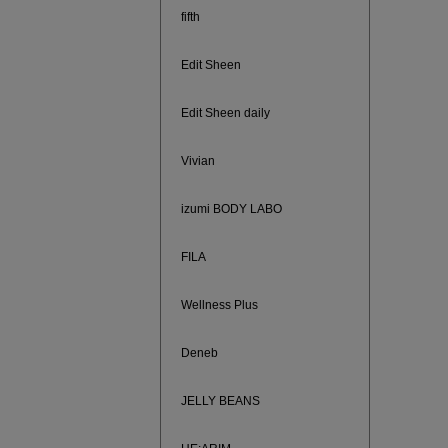
ご紹介ア
fifth
Edit Sheen
Edit Sheen daily
Vivian
izumi BODY LABO
FILA
Wellness Plus
買えば買う
Deneb
JELLY BEANS