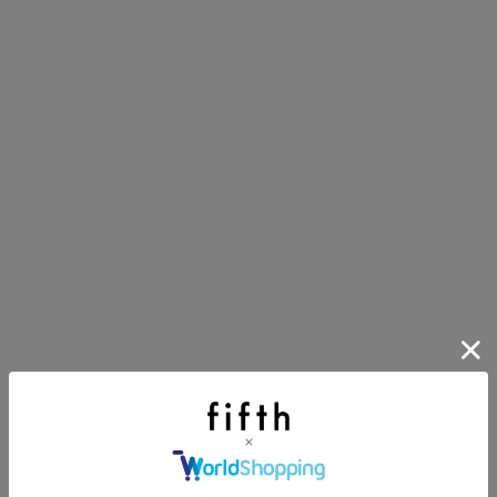
第1弾
り袋）を先着200名様にプレゼント！