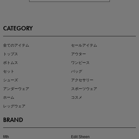
CATEGORY
全てのアイテム
セールアイテム
注目の新作が販売開始
トップス
アウター
ボトムス
ワンピース
セット
バッグ
シューズ
アクセサリー
アンダーウェア
スポーツウェア
ホーム
コスメ
レッグウェア
BRAND
kokoさんセレクト
大人の着映えアイテム5選
fifth
Edit Sheen