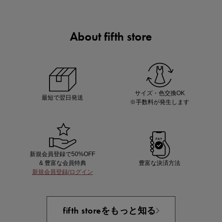
About fifth store
あと1点にちょうどいい！お助けプチアイテム
サイズ・色交換OK
最短で翌日発送
※手数料が発生します
新規会員登録で50%OFF
& 豊富な会員特典
豊富な決済方法
新規会員登録/ログイン
即戦力アイテム続々対象
夏服まとめて手に入れるなら今
fifth storeをもっと知る