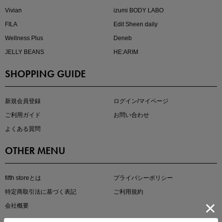
Vivian
izumi BODY LABO
FILA
Edit Sheen daily
Wellness Plus
Deneb
JELLY BEANS
HE:ARIM
SHOPPING GUIDE
マストバイアイテム
今季の注目アイテムをご紹介
新規会員登録
ログイン/マイページ
ご利用ガイド
お問い合わせ
よくある質問
OTHER MENU
fifth storeとは
プライバシーポリシー
特定商取引法に基づく表記
ご利用規約
会社概要
この夏の主役確定！
ボタニカル柄スカート