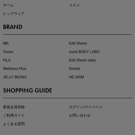
ホーム
コスメ
レッグウェア
BRAND
kokoさんセレクト
大人の着映えアイテム5選
fifth
Edit Sheen
Vivian
izumi BODY LABO
FILA
Edit Sheen daily
Wellness Plus
Deneb
JELLY BEANS
HE:ARIM
SHOPPING GUIDE
マストバイアイテム
今季の注目アイテムをご紹介
新規会員登録
ログイン/マイページ
ご利用ガイド
お問い合わせ
よくある質問