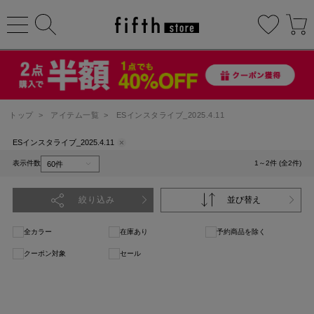
トップ
>
アイテム一覧
>
ESインスタライブ_2025.4.11
ESインスタライブ_2025.4.11
表示件数
1～2件 (全2件)
絞り込み
並び替え
全カラー
在庫あり
予約商品を除く
クーポン対象
セール
1