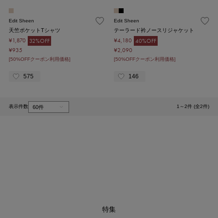
Edit Sheen
Edit Sheen
天竺ポケットTシャツ
テーラード衿ノースリジャケット
¥1,870
¥4,180
32%OFF
40%OFF
¥935
¥2,090
[50%OFFクーポン利用価格]
[50%OFFクーポン利用価格]
575
146
表示件数
1～2件 (全2件)
1
特集