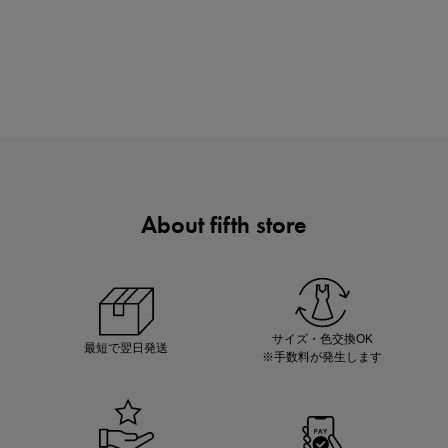
ノベルティ第1弾
サシェ（香り袋）を先着200名様にプレゼント！
About fifth store
あと1点にちょうどいい！お助けプチアイテム
サイズ・色交換OK
最短で翌日発送
※手数料が発生します