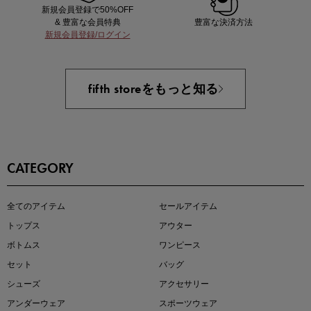
新規会員登録で50%OFF
& 豊富な会員特典
豊富な決済方法
新規会員登録/ログイン
即戦力アイテム続々対象
夏服まとめて手に入れるなら今
fifth storeをもっと知る
CATEGORY
全てのアイテム
セールアイテム
注目の新作が販売開始
トップス
アウター
ボトムス
ワンピース
セット
バッグ
シューズ
アクセサリー
アンダーウェア
スポーツウェア