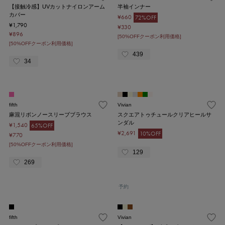
【接触冷感】UVカットナイロンアーム
半袖インナー
カバー
¥660
72%OFF
¥1,790
¥330
¥896
[50%OFFクーポン利用価格]
[50%OFFクーポン利用価格]
439
34
fifth
Vivian
麻混リボンノースリーブブラウス
スクエアトゥチュールクリアヒールサ
ンダル
¥1,540
65%OFF
¥2,691
10%OFF
¥770
[50%OFFクーポン利用価格]
129
269
予約
fifth
Vivian