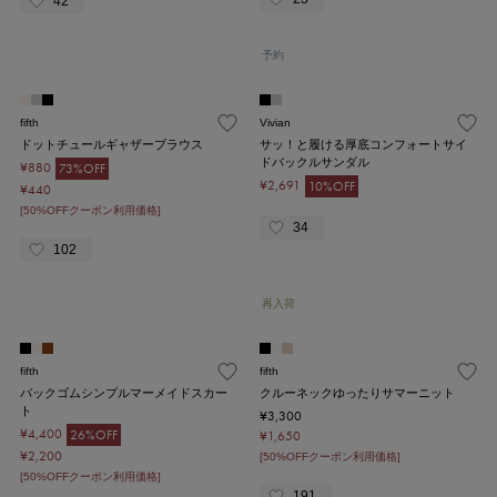
42
予約
fifth
Vivian
ドットチュールギャザーブラウス
サッ！と履ける厚底コンフォートサイ
ドバックルサンダル
¥880
73%OFF
¥2,691
10%OFF
¥440
[50%OFFクーポン利用価格]
34
102
再入荷
fifth
fifth
バックゴムシンプルマーメイドスカー
クルーネックゆったりサマーニット
ト
¥3,300
¥4,400
26%OFF
¥1,650
¥2,200
[50%OFFクーポン利用価格]
[50%OFFクーポン利用価格]
191