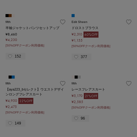
fifth
Edit Sheen
半袖ジャケットパンツセットアップ
ドロストブラウス
¥8,460
¥2,310
60%OFF
¥4,230
¥1,155
[50%OFFクーポン利用価格]
[50%OFFクーポン利用価格]
152
377
fifth
fifth
【aya223_bセレクト】ウエストデザイ
レースフレアスカート
ンロングフレアスカート
¥5,170
21%OFF
¥4,950
22%OFF
¥2,585
¥2,475
[50%OFFクーポン利用価格]
[50%OFFクーポン利用価格]
96
149