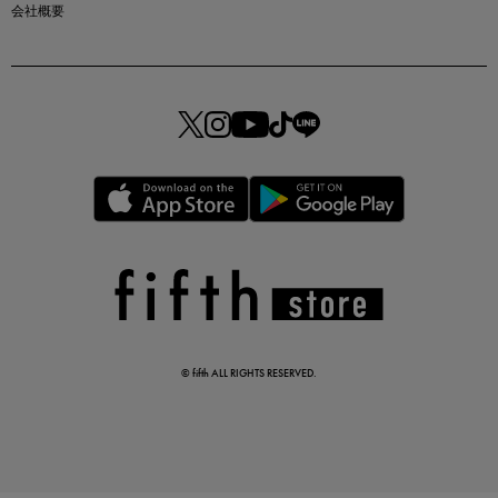
会社概要
マストバイアイテム
今季の注目アイテムをご紹介
この夏の主役確定！
ボタニカル柄スカート
© fifth ALL RIGHTS RESERVED.