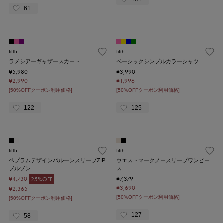
61
fifth
fifth
ラメシアーギャザースカート
ベーシックシンプルカラーシャツ
¥5,980
¥3,990
¥2,990
¥1,996
[50%OFFクーポン利用価格]
[50%OFFクーポン利用価格]
122
125
fifth
fifth
ペプラムデザインバルーンスリーブZIP
ウエストマークノースリーブワンピー
ブルゾン
ス
¥4,730
¥7,379
25%OFF
¥3,690
¥2,365
[50%OFFクーポン利用価格]
[50%OFFクーポン利用価格]
127
58