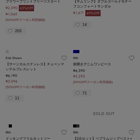
フラワープリントプリーツスカート
【サムリング】ダブルゴールドモチー
フコンフォートサンダル
¥2,090
65%OFF
¥1,671
49%OFF
¥1,045
[50%OFFクーポン利用価格]
14
203
Edit Sheen
fifth
【サージカルステンレス】チェーンマ
前開きデニムワンピース
ンテルブレスレット
¥6,590
¥6,190
¥3,295
¥3,096
[50%OFFクーポン利用価格]
[50%OFFクーポン利用価格]
71
11
SOLD OUT
fifth
fifth
ドッキングフリルカットソー
【2点セット】ペプラムジップベスト×