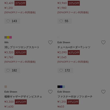
¥2,420
¥3,960
21%OFF
20%OFF
¥1,210
¥1,980
[50%OFFクーポン利用価格]
[50%OFFクーポン利用価格]
143
55
fifth
Edit Sheen
消しプリーツロングスカート
チュール×ボーダーTシャツ
¥3,520
¥2,090
30%OFF
65%OFF
¥1,760
¥1,045
[50%OFFクーポン利用価格]
[50%OFFクーポン利用価格]
182
172
Edit Sheen
Edit Sheen
楊柳ギャザーデザインビスチェ
ファスナー付きソフトポーチ
¥3,300
¥1,210
40%OFF
39%OFF
¥1,650
¥605