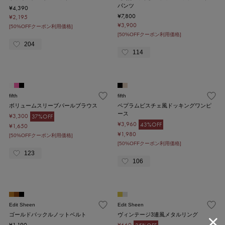
パンツ
¥4,390
¥7,800
¥2,195
¥3,900
[50%OFFクーポン利用価格]
[50%OFFクーポン利用価格]
204
114
fifth
fifth
ボリュームスリーブパールブラウス
ペプラムビスチェ風ドッキングワンピ
ース
¥3,300
37%OFF
¥3,960
43%OFF
¥1,650
¥1,980
[50%OFFクーポン利用価格]
[50%OFFクーポン利用価格]
123
106
Edit Sheen
Edit Sheen
ゴールドバックルノットベルト
ヴィンテージ3連風メタルリング
¥1,190
¥660