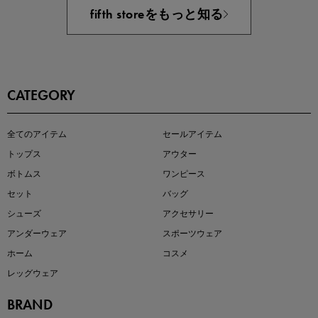
fifth storeをもっと知る
CATEGORY
即戦力アイテム続々対象
全てのアイテム
セールアイテム
夏服まとめて手に入れるなら今
トップス
アウター
ボトムス
ワンピース
セット
バッグ
シューズ
アクセサリー
アンダーウェア
スポーツウェア
ホーム
コスメ
レッグウェア
BRAND
注目の新作が販売開始