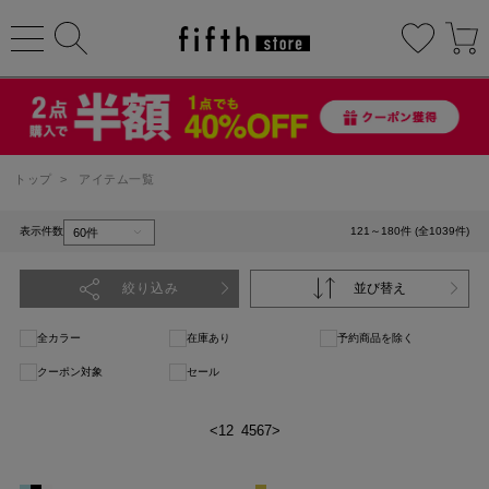
トップ
>
アイテム一覧
表示件数
121～180件 (全1039件)
絞り込み
並び替え
全カラー
在庫あり
予約商品を除く
クーポン対象
セール
<
1
2
3
4
5
6
7
>