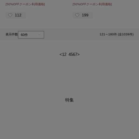
[50%OFFクーポン利用価格]
[50%OFFクーポン利用価格]
112
199
表示件数
121～180件 (全1039件)
<
1
2
3
4
5
6
7
>
特集