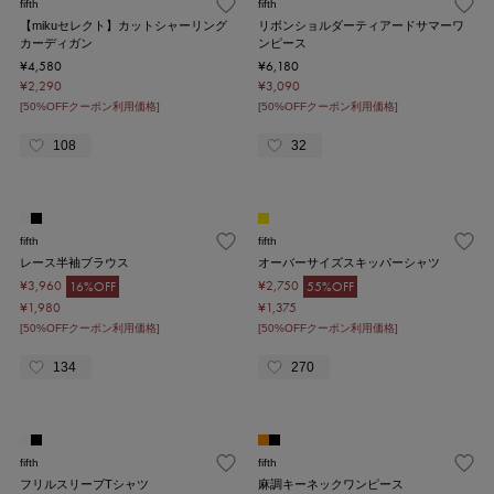
fifth
fifth
【mikuセレクト】カットシャーリング
リボンショルダーティアードサマーワ
カーディガン
ンピース
¥4,580
¥6,180
¥2,290
¥3,090
[50%OFFクーポン利用価格]
[50%OFFクーポン利用価格]
108
32
fifth
fifth
レース半袖ブラウス
オーバーサイズスキッパーシャツ
¥3,960
¥2,750
16%OFF
55%OFF
¥1,980
¥1,375
[50%OFFクーポン利用価格]
[50%OFFクーポン利用価格]
134
270
fifth
fifth
フリルスリーブTシャツ
麻調キーネックワンピース