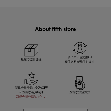
About fifth store
ノベルティ第1弾
サシェ（香り袋）を先着200名様にプレゼント！
サイズ・色交換OK
最短で翌日発送
※手数料が発生します
新規会員登録で50%OFF
& 豊富な会員特典
豊富な決済方法
新規会員登録/ログイン
あと1点にちょうどいい！お助けプチアイテム