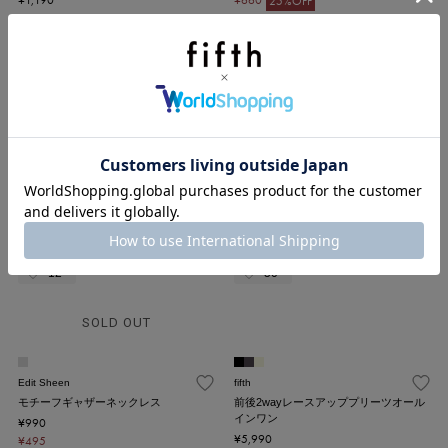
25%OFF
¥595
¥330
[50%OFFクーポン利用価格]
[50%OFFクーポン利用価格]
98
48
Edit Sheen
Edit Sheen
レイヤードテクスチャーシュシュ
フリルデザインヘアバレッタ
¥890
¥1,090
¥446
¥545
[50%OFFクーポン利用価格]
[50%OFFクーポン利用価格]
12
50
SOLD OUT
Edit Sheen
fifth
モチーフギャザーネックレス
前後2wayレースアッププリーツオール
インワン
¥990
¥5,990
¥495