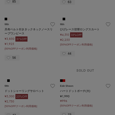
85
63
fifth
fifth
共布ベルト付きタックネックノースリ
ひげレース切替ロングスカート
ーブワンピース
¥4,510
33%OFF
¥3,850
31%OFF
¥2,255
¥1,925
[50%OFFクーポン利用価格]
[50%OFFクーポン利用価格]
44
56
SOLD OUT
fifth
Edit Sheen
ドットシャーリングサロペット
ハートドットポーチ(大)
¥5,500
¥1,990
25%OFF
¥996
¥2,750
[50%OFFクーポン利用価格]
[50%OFFクーポン利用価格]
23