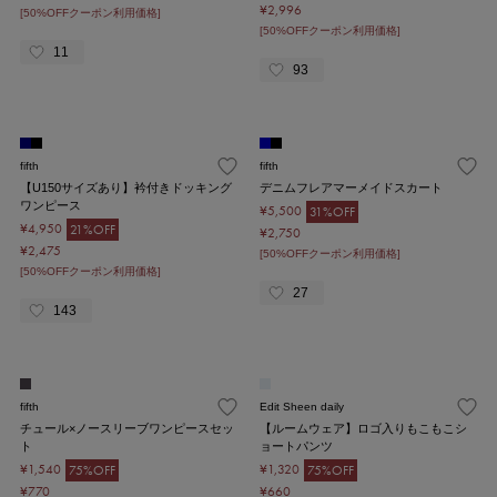
¥2,996
[50%OFFクーポン利用価格]
[50%OFFクーポン利用価格]
11
93
fifth
fifth
【U150サイズあり】衿付きドッキング
デニムフレアマーメイドスカート
ワンピース
¥5,500
31%OFF
¥4,950
21%OFF
¥2,750
¥2,475
[50%OFFクーポン利用価格]
[50%OFFクーポン利用価格]
27
143
fifth
Edit Sheen daily
チュール×ノースリーブワンピースセッ
【ルームウェア】ロゴ入りもこもこシ
ト
ョートパンツ
¥1,540
¥1,320
75%OFF
75%OFF
¥770
¥660