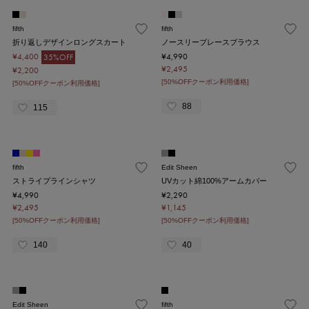
fifth
fifth
折り返しデザインロングスカート
ノースリーブレースブラウス
¥4,400
¥4,990
35%OFF
¥2,495
¥2,200
[50%OFFクーポン利用価格]
[50%OFFクーポン利用価格]
88
115
fifth
Edit Sheen
ストライプラインシャツ
UVカット綿100%アームカバー
¥4,990
¥2,290
¥2,495
¥1,145
[50%OFFクーポン利用価格]
[50%OFFクーポン利用価格]
140
40
Edit Sheen
fifth