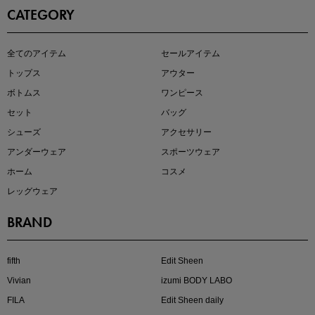
CATEGORY
即戦力アイテム続々対象
全てのアイテム
セールアイテム
夏服まとめて手に入れるなら今
トップス
アウター
ボトムス
ワンピース
セット
バッグ
シューズ
アクセサリー
アンダーウェア
スポーツウェア
ホーム
コスメ
レッグウェア
BRAND
注目の新作が販売開始
fifth
Edit Sheen
Vivian
izumi BODY LABO
FILA
Edit Sheen daily