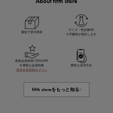
About fifth store
ノベルティ第1弾
サシェ（香り袋）を先着200名様にプレゼント！
サイズ・色交換OK
最短で翌日発送
※手数料が発生します
新規会員登録で50%OFF
& 豊富な会員特典
豊富な決済方法
新規会員登録/ログイン
あと1点にちょうどいい！お助けプチアイテム
fifth storeをもっと知る