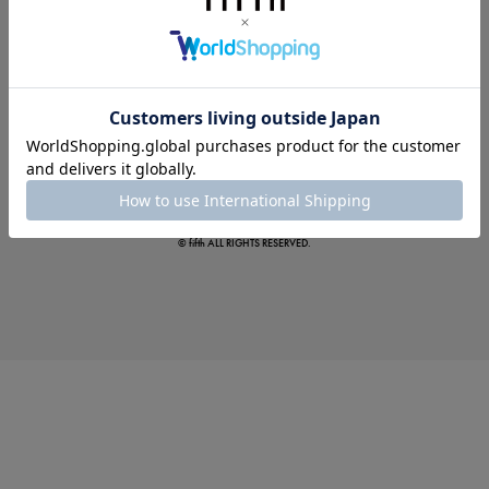
この夏の主役確定！
ボタニカル柄スカート
© fifth ALL RIGHTS RESERVED.
真夏のオフィスカジュアル
基本ルールとアイテムの選び方を徹底解説