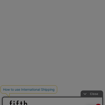
再入荷しました
人気アイテムが待望の再入荷
クーポンを取得
とらまめさんが選ぶ
低身長さん必見アイテム5選