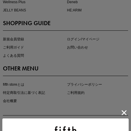
Wellness Plus
Deneb
JELLY BEANS
HE:ARIM
SHOPPING GUIDE
kokoさんセレクト
大人の着映えアイテム5選
新規会員登録
ログイン/マイページ
ご利用ガイド
お問い合わせ
よくある質問
OTHER MENU
fifth storeとは
プライバシーポリシー
特定商取引法に基づく表記
ご利用規約
会社概要
マストバイアイテム
今季の注目アイテムをご紹介