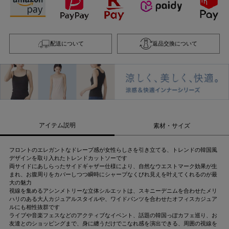
配送について
返品交換について
アイテム説明
素材・サイズ
フロントのエレガントなドレープ感が女性らしさを引き立てる、トレンドの韓国風
デザインを取り入れたトレンドカットソーです
両サイドにあしらったサイドギャザー仕様により、自然なウエストマーク効果が生
まれ、お腹周りをカバーしつつ瞬時にシャープなくびれ見えを叶えてくれるのが最
大の魅力
視線を集めるアシンメトリーな立体シルエットは、スキニーデニムを合わせたメリ
ハリのある大人カジュアルスタイルや、ワイドパンツを合わせたオフィスカジュア
ルにも相性抜群です
ライブや音楽フェスなどのアクティブなイベント、話題の韓国っぽカフェ巡り、お
友達とのショッピングまで、身に纏うだけでこなれ感を演出できる、周囲の視線を