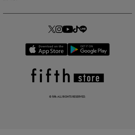
この夏の主役確定！
ボタニカル柄スカート
真夏のオフィスカジュアル
基本ルールとアイテムの選び方を徹底解説
© fifth ALL RIGHTS RESERVED.