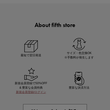
About fifth store
あと1点にちょうどいい！お助けプチアイテム
サイズ・色交換OK
最短で翌日発送
※手数料が発生します
新規会員登録で50%OFF
& 豊富な会員特典
豊富な決済方法
新規会員登録/ログイン
即戦力アイテム続々対象
夏服まとめて手に入れるなら今