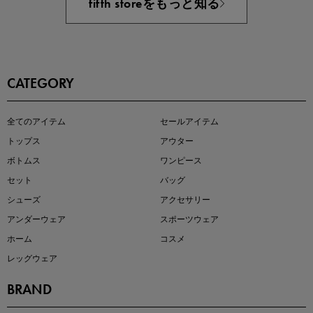
fifth storeをもっと知る
CATEGORY
全てのアイテム
セールアイテム
注目の新作が販売開始
トップス
アウター
ボトムス
ワンピース
セット
バッグ
シューズ
アクセサリー
アンダーウェア
スポーツウェア
ホーム
コスメ
レッグウェア
BRAND
kokoさんセレクト
大人の着映えアイテム5選