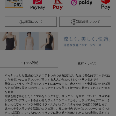
配送について
返品交換について
アイテム説明
素材・サイズ
すっきりとした直線的なスクエアトゥのつま先設計が、足元に都会的でエッジの効
いたモダンなニュアンスをプラスする大人のためのトレンドサンダルです
華奢なストラップが足首をスマートにホールドし、歩きやすさと安定感のある快適
な穿き心地を両立しながら、レッグラインを美しく艶やかに魅せてくれるのが大き
な魅力
無駄を削ぎ落としたミニマルなルックスは、リラクシーなサマーワンピースやマキ
シ丈のフレアスカートを合わせたフェミニンコーデから、カジュアルなデニム、き
れいめなワイドパンツを纏うオフィスカジュアルスタイルまで幅広く調和します
週末のテラスランチや話題のカフェ巡り、夏の旅行先でのバカンスシーンまでマル
チに大活躍し、いつものスタイリングに抜け感と洗練された大人の表情を添えてく