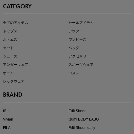
CATEGORY
即戦力アイテム続々対象
全てのアイテム
セールアイテム
夏服まとめて手に入れるなら今
トップス
アウター
ボトムス
ワンピース
セット
バッグ
シューズ
アクセサリー
アンダーウェア
スポーツウェア
ホーム
コスメ
レッグウェア
BRAND
注目の新作が販売開始
fifth
Edit Sheen
Vivian
izumi BODY LABO
FILA
Edit Sheen daily