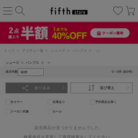
トップ
>
アイテム一覧
>
シューズ
>
パンプス
>
（）
シューズ
パンプス
表示件数
0～0件 (全0件)
絞り込み
並び替え
全カラー
在庫あり
予約商品を除く
クーポン対象
セール
該当商品が見つかりませんでした。
検索条件を変更して再度検索をしてください。