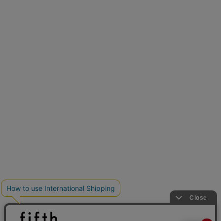
再入荷しました
人気アイテムが待望の再入荷
クーポンを取得
とらまめさんが選ぶ
低身長さん必見アイテム5選