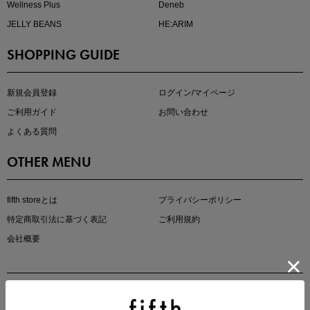
Wellness Plus
Deneb
JELLY BEANS
HE:ARIM
SHOPPING GUIDE
kokoさんセレクト
大人の着映えアイテム5選
新規会員登録
ログイン/マイページ
ご利用ガイド
お問い合わせ
よくある質問
OTHER MENU
fifth storeとは
プライバシーポリシー
特定商取引法に基づく表記
ご利用規約
会社概要
マストバイアイテム
今季の注目アイテムをご紹介