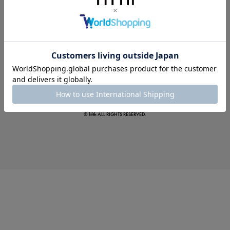
この夏の主役確定！
ボタニカル柄スカート
© fifth ALL RIGHTS RESERVED.
真夏のオフィスカジュアル
基本ルールとアイテムの選び方を徹底解説