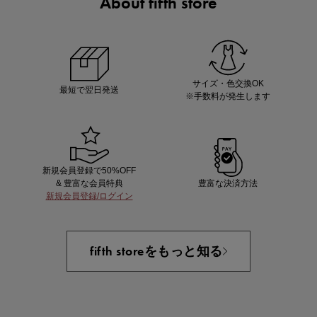
About fifth store
ノベルティ第1弾
サシェ（香り袋）を先着200名様にプレゼント！
サイズ・色交換OK
最短で翌日発送
※手数料が発生します
新規会員登録で50%OFF
& 豊富な会員特典
豊富な決済方法
新規会員登録/ログイン
あと1点にちょうどいい！お助けプチアイテム
fifth storeをもっと知る