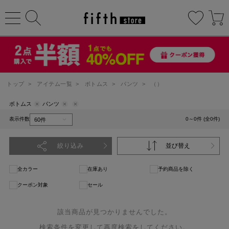
トップ
>
アイテム一覧
>
ボトムス
>
パンツ
>
（）
ボトムス
パンツ
表示件数
0～0件 (全0件)
絞り込み
並び替え
全カラー
在庫あり
予約商品を除く
クーポン対象
セール
該当商品が見つかりませんでした。
検索条件を変更して再度検索をしてください。