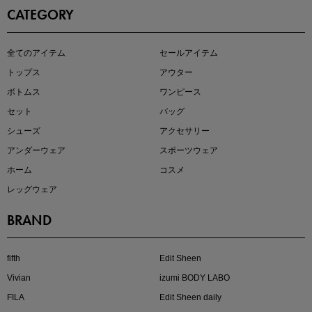
CATEGORY
全てのアイテム
セールアイテム
注目の新作が販売開始
トップス
アウター
ボトムス
ワンピース
セット
バッグ
シューズ
アクセサリー
アンダーウェア
スポーツウェア
ホーム
コスメ
レッグウェア
BRAND
kokoさんセレクト
大人の着映えアイテム5選
fifth
Edit Sheen
Vivian
izumi BODY LABO
FILA
Edit Sheen daily