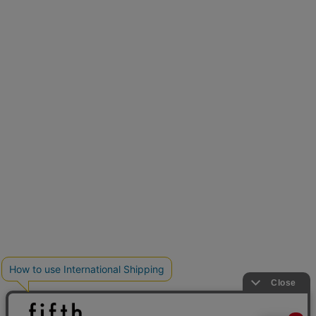
とらまめさんが選ぶ
低身長さん必見アイテム5選
クーポンを取得
新色追加
人気アイテムに新色登場