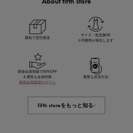
About fifth store
あと1点にちょうどいい！お助けプチアイテム
サイズ・色交換OK
最短で翌日発送
※手数料が発生します
新規会員登録で50%OFF
& 豊富な会員特典
豊富な決済方法
新規会員登録/ログイン
即戦力アイテム続々対象
夏服まとめて手に入れるなら今
fifth storeをもっと知る