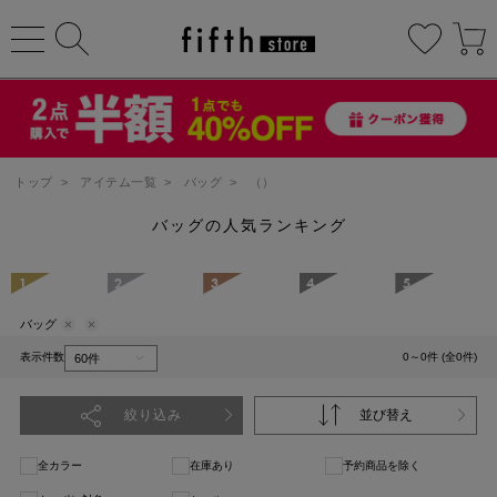
トップ
>
アイテム一覧
>
バッグ
>
（）
バッグの人気ランキング
1
2
3
4
5
バッグ
表示件数
0～0件 (全0件)
絞り込み
並び替え
全カラー
在庫あり
予約商品を除く