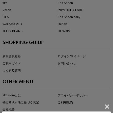
fifth
Edit Sheen
Vivian
izumi BODY LABO
FILA
Edit Sheen daily
Wellness Plus
Deneb
JELLY BEANS
HE:ARIM
SHOPPING GUIDE
即戦力アイテム続々対象
夏服まとめて手に入れるなら今
新規会員登録
ログイン/マイページ
ご利用ガイド
お問い合わせ
よくある質問
OTHER MENU
fifth storeとは
プライバシーポリシー
特定商取引法に基づく表記
ご利用規約
真夏のオフィスカジュアル
会社概要
基本ルールとアイテムの選び方を徹底解説