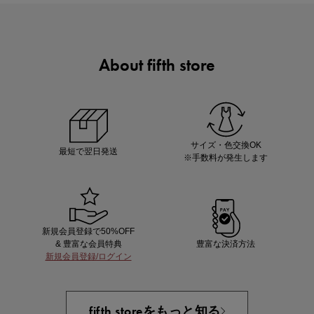
About fifth store
マストバイアイテム
今季の注目アイテムをご紹介
サイズ・色交換OK
最短で翌日発送
※手数料が発生します
新規会員登録で50%OFF
& 豊富な会員特典
豊富な決済方法
新規会員登録/ログイン
買えば買うほどお得! 最大半額クーポン
fifth storeをもっと知る