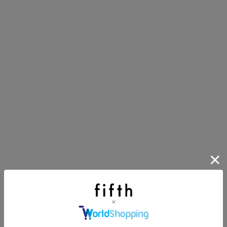
第1弾
り袋）を先着200名様にプレゼント！