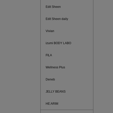
ご紹介ア
Edit Sheen
Edit Sheen daily
Vivian
izumi BODY LABO
FILA
Wellness Plus
Deneb
買えば買う
JELLY BEANS
HE:ARIM