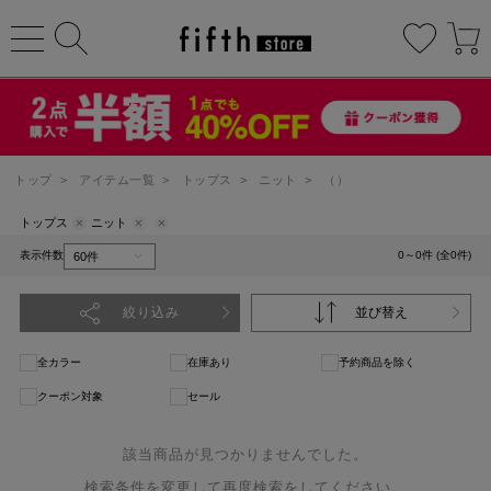
トップ
>
アイテム一覧
>
トップス
>
ニット
>
（）
トップス
ニット
表示件数
0～0件 (全0件)
絞り込み
並び替え
全カラー
在庫あり
予約商品を除く
クーポン対象
セール
該当商品が見つかりませんでした。
検索条件を変更して再度検索をしてください。