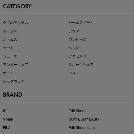
CATEGORY
全てのアイテム
セールアイテム
注目の新作が販売開始
トップス
アウター
ボトムス
ワンピース
セット
バッグ
シューズ
アクセサリー
アンダーウェア
スポーツウェア
ホーム
コスメ
レッグウェア
BRAND
kokoさんセレクト
大人の着映えアイテム5選
fifth
Edit Sheen
Vivian
izumi BODY LABO
FILA
Edit Sheen daily