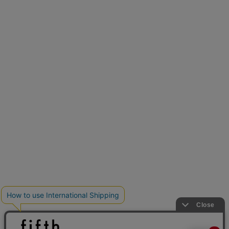
とらまめさんが選ぶ
低身長さん必見アイテム5選
新色追加
人気アイテムに新色登場