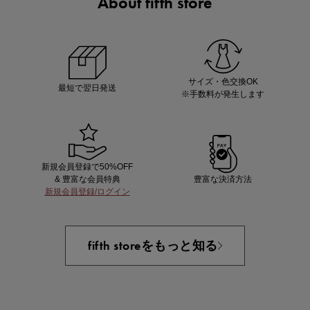
About fifth store
あと1点にちょうどいい！お助けプチアイテム
サイズ・色交換OK
最短で翌日発送
※手数料が発生します
新規会員登録で50%OFF
& 豊富な会員特典
豊富な決済方法
新規会員登録/ログイン
即戦力アイテム続々対象
夏服まとめて手に入れるなら今
fifth storeをもっと知る