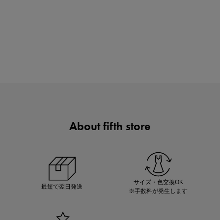
買えば買うほどお得! 最大半額クーポン
About fifth store
この夏の主役確定！
ボタニカル柄スカート
サイズ・色交換OK
最短で翌日発送
※手数料が発生します