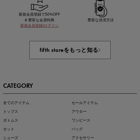
新規会員登録で50%OFF
& 豊富な会員特典
豊富な決済方法
新規会員登録/ログイン
近日販売のアイテムを先見せ
fifth storeをもっと知る
CATEGORY
即戦力アイテム続々対象
全てのアイテム
セールアイテム
夏服まとめて手に入れるなら今
トップス
アウター
ボトムス
ワンピース
セット
バッグ
シューズ
アクセサリー