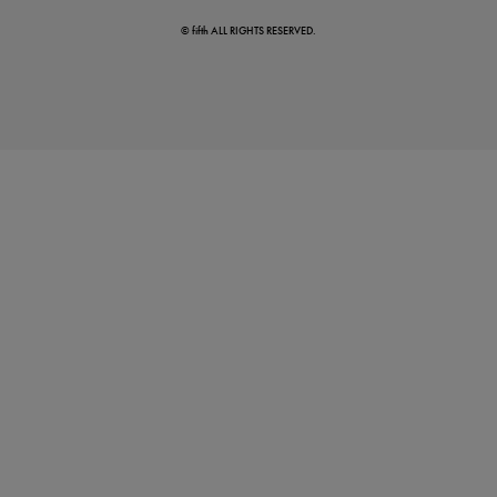
© fifth ALL RIGHTS RESERVED.
カテゴリ別売れ筋TOP5
いま売れている人気アイテム
骨格診断で“似合う”を知る
タイプ別おすすめアイテム紹介。