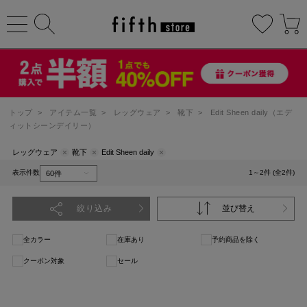
トップ
>
アイテム一覧
>
レッグウェア
>
靴下
>
Edit Sheen daily（エデ
ィットシーンデイリー）
レッグウェア
靴下
Edit Sheen daily
表示件数
1～2件 (全2件)
絞り込み
並び替え
全カラー
在庫あり
予約商品を除く
クーポン対象
セール
1