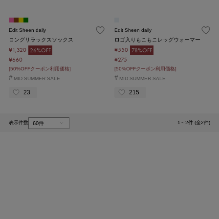
Edit Sheen daily
Edit Sheen daily
ロングリラックスソックス
ロゴ入りもこもこレッグウォーマー
¥1,320
¥550
26%OFF
78%OFF
¥660
¥275
[50%OFFクーポン利用価格]
[50%OFFクーポン利用価格]
#
#
MID SUMMER SALE
MID SUMMER SALE
23
215
表示件数
1～2件 (全2件)
1