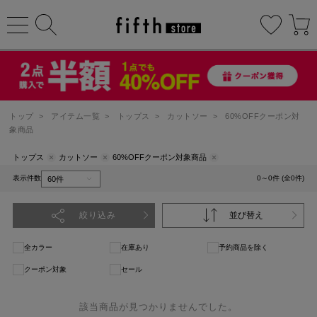
トップ
>
アイテム一覧
>
トップス
>
カットソー
>
60%OFFクーポン対
象商品
トップス
カットソー
60%OFFクーポン対象商品
表示件数
0～0件 (全0件)
絞り込み
並び替え
全カラー
在庫あり
予約商品を除く
クーポン対象
セール
該当商品が見つかりませんでした。