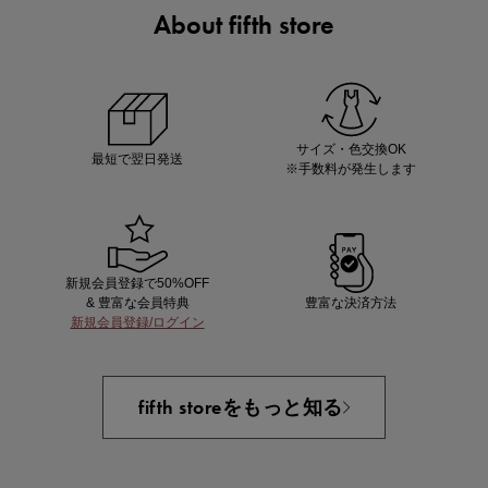
About fifth store
あと1点にちょうどいい！お助けプチアイテム
サイズ・色交換OK
最短で翌日発送
※手数料が発生します
新規会員登録で50%OFF
& 豊富な会員特典
豊富な決済方法
新規会員登録/ログイン
即戦力アイテム続々対象
夏服まとめて手に入れるなら今
fifth storeをもっと知る