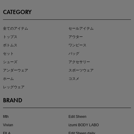
CATEGORY
全てのアイテム
セールアイテム
注目の新作が販売開始
トップス
アウター
ボトムス
ワンピース
セット
バッグ
シューズ
アクセサリー
アンダーウェア
スポーツウェア
ホーム
コスメ
レッグウェア
BRAND
kokoさんセレクト
大人の着映えアイテム5選
fifth
Edit Sheen
Vivian
izumi BODY LABO
FILA
Edit Sheen daily