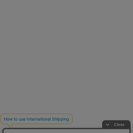
とらまめさんが選ぶ
低身長さん必見アイテム5選
クーポンを取得
新色追加
人気アイテムに新色登場