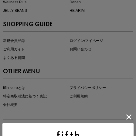
Wellness Plus
Deneb
JELLY BEANS
HE:ARIM
SHOPPING GUIDE
kokoさんセレクト
大人の着映えアイテム5選
新規会員登録
ログイン/マイページ
ご利用ガイド
お問い合わせ
よくある質問
OTHER MENU
fifth storeとは
プライバシーポリシー
特定商取引法に基づく表記
ご利用規約
会社概要
マストバイアイテム
今季の注目アイテムをご紹介