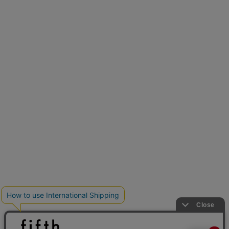
再入荷しました
人気アイテムが待望の再入荷
クーポンを取得
とらまめさんが選ぶ
低身長さん必見アイテム5選