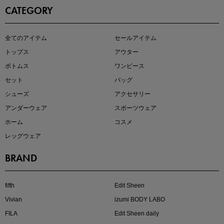
CATEGORY
即戦力アイテム続々対象
全てのアイテム
セールアイテム
夏服まとめて手に入れるなら今
トップス
アウター
ボトムス
ワンピース
セット
バッグ
シューズ
アクセサリー
アンダーウェア
スポーツウェア
ホーム
コスメ
レッグウェア
BRAND
注目の新作が販売開始
fifth
Edit Sheen
Vivian
izumi BODY LABO
FILA
Edit Sheen daily