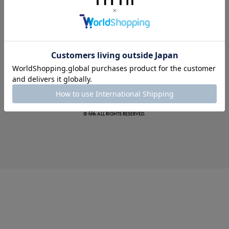
この夏の主役確定！
ボタニカル柄スカート
© fifth ALL RIGHTS RESERVED.
真夏のオフィスカジュアル
基本ルールとアイテムの選び方を徹底解説