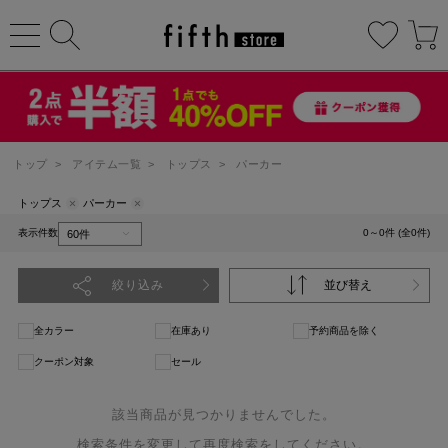
トップ
>
アイテム一覧
>
トップス
>
パーカー
トップス
パーカー
表示件数
0～0件 (全0件)
絞り込み
並び替え
全カラー
在庫あり
予約商品を除く
クーポン対象
セール
該当商品が見つかりませんでした。
検索条件を変更して再度検索をしてください。