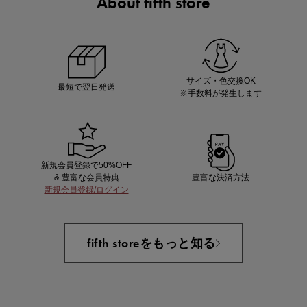
About fifth store
ノベルティ第1弾
サシェ（香り袋）を先着200名様にプレゼント！
サイズ・色交換OK
最短で翌日発送
※手数料が発生します
新規会員登録で50%OFF
& 豊富な会員特典
豊富な決済方法
新規会員登録/ログイン
あと1点にちょうどいい！お助けプチアイテム
fifth storeをもっと知る